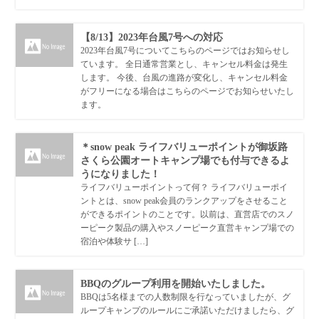
【8/13】2023年台風7号への対応
2023年台風7号についてこちらのページではお知らせし
ています。 全日通常営業とし、キャンセル料金は発生
します。 今後、台風の進路が変化し、キャンセル料金
がフリーになる場合はこちらのページでお知らせいたし
ます。
＊snow peak ライフバリューポイントが御坂路
さくら公園オートキャンプ場でも付与できるよ
うになりました！
ライフバリューポイントって何？ ライフバリューポイ
ントとは、snow peak会員のランクアップをさせること
ができるポイントのことです。以前は、直営店でのスノ
ーピーク製品の購入やスノーピーク直営キャンプ場での
宿泊や体験サ […]
BBQのグループ利用を開始いたしました。
BBQは5名様までの人数制限を行なっていましたが、グ
ループキャンプのルールにご承諾いただけましたら、グ