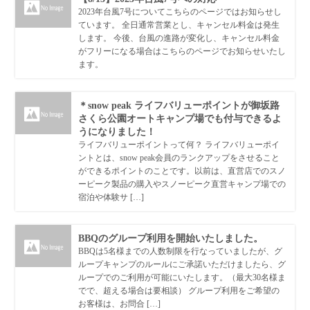
2023年台風7号についてこちらのページではお知らせし
ています。 全日通常営業とし、キャンセル料金は発生
します。 今後、台風の進路が変化し、キャンセル料金
がフリーになる場合はこちらのページでお知らせいたし
ます。
＊snow peak ライフバリューポイントが御坂路
さくら公園オートキャンプ場でも付与できるよ
うになりました！
ライフバリューポイントって何？ ライフバリューポイ
ントとは、snow peak会員のランクアップをさせること
ができるポイントのことです。以前は、直営店でのスノ
ーピーク製品の購入やスノーピーク直営キャンプ場での
宿泊や体験サ […]
BBQのグループ利用を開始いたしました。
BBQは5名様までの人数制限を行なっていましたが、グ
ループキャンプのルールにご承諾いただけましたら、グ
ループでのご利用が可能にいたします。（最大30名様ま
でで、超える場合は要相談） グループ利用をご希望の
お客様は、お問合 […]