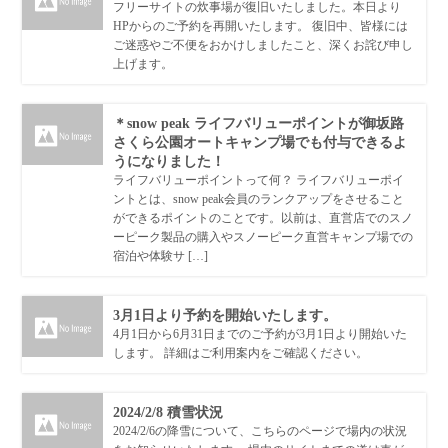
フリーサイトの炊事場が復旧いたしました。本日より
HPからのご予約を再開いたします。 復旧中、皆様には
ご迷惑やご不便をおかけしましたこと、深くお詫び申し
上げます。
＊snow peak ライフバリューポイントが御坂路
さくら公園オートキャンプ場でも付与できるよ
うになりました！
ライフバリューポイントって何？ ライフバリューポイ
ントとは、snow peak会員のランクアップをさせること
ができるポイントのことです。以前は、直営店でのスノ
ーピーク製品の購入やスノーピーク直営キャンプ場での
宿泊や体験サ […]
3月1日より予約を開始いたします。
4月1日から6月31日までのご予約が3月1日より開始いた
します。 詳細はご利用案内をご確認ください。
2024/2/8 積雪状況
2024/2/6の降雪について、こちらのページで場内の状況