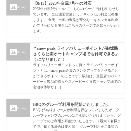
【8/13】2023年台風7号への対応
2023年台風7号についてこちらのページではお知らせし
ています。 全日通常営業とし、キャンセル料金は発生
します。 今後、台風の進路が変化し、キャンセル料金
がフリーになる場合はこちらのページでお知らせいたし
ます。
＊snow peak ライフバリューポイントが御坂路
さくら公園オートキャンプ場でも付与できるよ
うになりました！
ライフバリューポイントって何？ ライフバリューポイ
ントとは、snow peak会員のランクアップをさせること
ができるポイントのことです。以前は、直営店でのスノ
ーピーク製品の購入やスノーピーク直営キャンプ場での
宿泊や体験サ […]
BBQのグループ利用を開始いたしました。
BBQは5名様までの人数制限を行なっていましたが、グ
ループキャンプのルールにご承諾いただけましたら、グ
ループでのご利用が可能にいたします。（最大30名様ま
でで、超える場合は要相談） グループ利用をご希望の