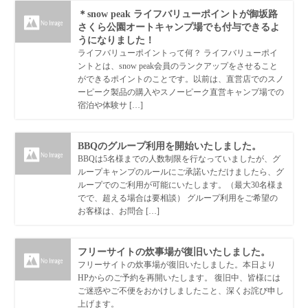
＊snow peak ライフバリューポイントが御坂路
さくら公園オートキャンプ場でも付与できるよ
うになりました！
ライフバリューポイントって何？ ライフバリューポイ
ントとは、snow peak会員のランクアップをさせること
ができるポイントのことです。以前は、直営店でのスノ
ーピーク製品の購入やスノーピーク直営キャンプ場での
宿泊や体験サ […]
BBQのグループ利用を開始いたしました。
BBQは5名様までの人数制限を行なっていましたが、グ
ループキャンプのルールにご承諾いただけましたら、グ
ループでのご利用が可能にいたします。（最大30名様ま
でで、超える場合は要相談） グループ利用をご希望の
お客様は、お問合 […]
フリーサイトの炊事場が復旧いたしました。
フリーサイトの炊事場が復旧いたしました。本日より
HPからのご予約を再開いたします。 復旧中、皆様には
ご迷惑やご不便をおかけしましたこと、深くお詫び申し
上げます。