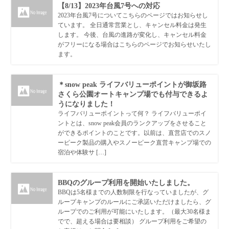
【8/13】2023年台風7号への対応
2023年台風7号についてこちらのページではお知らせし
ています。 全日通常営業とし、キャンセル料金は発生
します。 今後、台風の進路が変化し、キャンセル料金
がフリーになる場合はこちらのページでお知らせいたし
ます。
＊snow peak ライフバリューポイントが御坂路
さくら公園オートキャンプ場でも付与できるよ
うになりました！
ライフバリューポイントって何？ ライフバリューポイ
ントとは、snow peak会員のランクアップをさせること
ができるポイントのことです。以前は、直営店でのスノ
ーピーク製品の購入やスノーピーク直営キャンプ場での
宿泊や体験サ […]
BBQのグループ利用を開始いたしました。
BBQは5名様までの人数制限を行なっていましたが、グ
ループキャンプのルールにご承諾いただけましたら、グ
ループでのご利用が可能にいたします。（最大30名様ま
でで、超える場合は要相談） グループ利用をご希望の