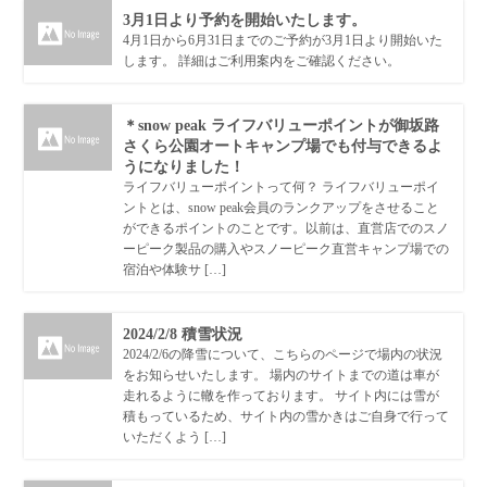
3月1日より予約を開始いたします。
4月1日から6月31日までのご予約が3月1日より開始いた
します。 詳細はご利用案内をご確認ください。
＊snow peak ライフバリューポイントが御坂路
さくら公園オートキャンプ場でも付与できるよ
うになりました！
ライフバリューポイントって何？ ライフバリューポイ
ントとは、snow peak会員のランクアップをさせること
ができるポイントのことです。以前は、直営店でのスノ
ーピーク製品の購入やスノーピーク直営キャンプ場での
宿泊や体験サ […]
2024/2/8 積雪状況
2024/2/6の降雪について、こちらのページで場内の状況
をお知らせいたします。 場内のサイトまでの道は車が
走れるように轍を作っております。 サイト内には雪が
積もっているため、サイト内の雪かきはご自身で行って
いただくよう […]