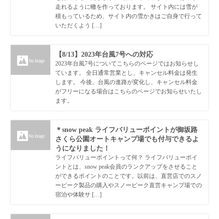
走れるように轍を作っております。 サイト内には雪が
積もっているため、サイト内の雪かきはご自身で行って
いただくよう […]
【8/13】2023年台風7号への対応
2023年台風7号についてこちらのページではお知らせし
ています。 全日通常営業とし、キャンセル料金は発生
します。 今後、台風の進路が変化し、キャンセル料金
がフリーになる場合はこちらのページでお知らせいたし
ます。
＊snow peak ライフバリューポイントが御坂路
さくら公園オートキャンプ場でも付与できるよ
うになりました！
ライフバリューポイントって何？ ライフバリューポイ
ントとは、snow peak会員のランクアップをさせること
ができるポイントのことです。以前は、直営店でのスノ
ーピーク製品の購入やスノーピーク直営キャンプ場での
宿泊や体験サ […]