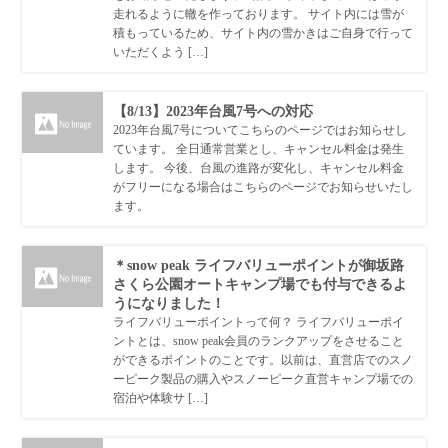
走れるように轍を作っております。 サイト内には雪が
積もっているため、サイト内の雪かきはご自身で行って
いただくよう […]
【8/13】2023年台風7号への対応
2023年台風7号についてこちらのページではお知らせし
ています。 全日通常営業とし、キャンセル料金は発生
します。 今後、台風の進路が変化し、キャンセル料金
がフリーになる場合はこちらのページでお知らせいたし
ます。
＊snow peak ライフバリューポイントが御坂路
さくら公園オートキャンプ場でも付与できるよ
うになりました！
ライフバリューポイントって何？ ライフバリューポイ
ントとは、snow peak会員のランクアップをさせること
ができるポイントのことです。以前は、直営店でのスノ
ーピーク製品の購入やスノーピーク直営キャンプ場での
宿泊や体験サ […]