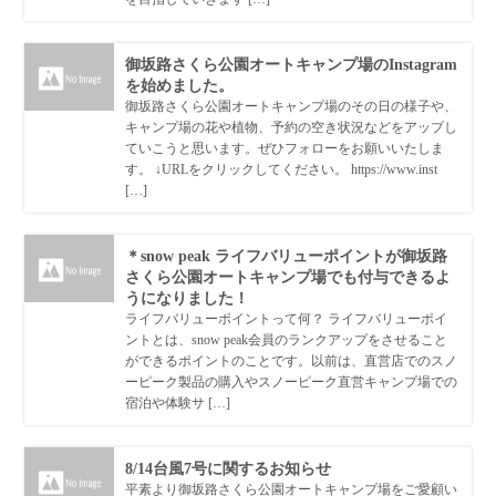
御坂路さくら公園オートキャンプ場のInstagram
を始めました。
御坂路さくら公園オートキャンプ場のその日の様子や、
キャンプ場の花や植物、予約の空き状況などをアップし
ていこうと思います。ぜひフォローをお願いいたしま
す。 ↓URLをクリックしてください。 https://www.inst
[…]
＊snow peak ライフバリューポイントが御坂路
さくら公園オートキャンプ場でも付与できるよ
うになりました！
ライフバリューポイントって何？ ライフバリューポイ
ントとは、snow peak会員のランクアップをさせること
ができるポイントのことです。以前は、直営店でのスノ
ーピーク製品の購入やスノーピーク直営キャンプ場での
宿泊や体験サ […]
8/14台風7号に関するお知らせ
平素より御坂路さくら公園オートキャンプ場をご愛顧い