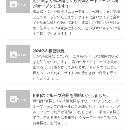
4月1日より御坂路さくら公園オートキャンプ場
がオープンします！
御坂路さくら公園をリニューアルし、公園＋キャンプ場
としてオープンいたします。サイトは全12サイトで全サ
イト地面は砂利が敷いてあり、電源もご使用いただけま
す。初キャンプや家族に安心で、使いやすいキャンプ場
を目指していきます […]
2024/2/8 積雪状況
2024/2/6の降雪について、こちらのページで場内の状況
をお知らせいたします。 場内のサイトまでの道は車が
走れるように轍を作っております。 サイト内には雪が
積もっているため、サイト内の雪かきはご自身で行って
いただくよう […]
BBQのグループ利用を開始いたしました。
BBQは5名様までの人数制限を行なっていましたが、グ
ループキャンプのルールにご承諾いただけましたら、グ
ループでのご利用が可能にいたします。（最大30名様ま
でで、超える場合は要相談） グループ利用をご希望の
お客様は、お問合 […]