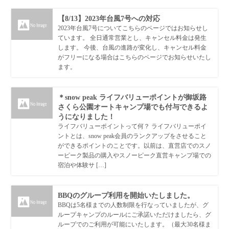
【8/13】2023年台風7号への対応
2023年台風7号についてこちらのページではお知らせし
ています。 全日通常営業とし、キャンセル料金は発生
します。 今後、台風の進路が変化し、キャンセル料金
がフリーになる場合はこちらのページでお知らせいたし
ます。
＊snow peak ライフバリューポイントが御坂路
さくら公園オートキャンプ場でも付与できるよ
うになりました！
ライフバリューポイントって何？ ライフバリューポイ
ントとは、snow peak会員のランクアップをさせること
ができるポイントのことです。以前は、直営店でのスノ
ーピーク製品の購入やスノーピーク直営キャンプ場での
宿泊や体験サ […]
BBQのグループ利用を開始いたしました。
BBQは5名様までの人数制限を行なっていましたが、グ
ループキャンプのルールにご承諾いただけましたら、グ
ループでのご利用が可能にいたします。（最大30名様ま