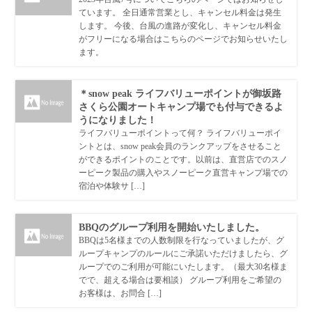
ています。 全日通常営業とし、キャンセル料金は発生
します。 今後、台風の進路が変化し、キャンセル料金
がフリーになる場合はこちらのページでお知らせいたし
ます。
＊snow peak ライフバリューポイントが御坂路
さくら公園オートキャンプ場でも付与できるよ
うになりました！
ライフバリューポイントって何？ ライフバリューポイ
ントとは、snow peak会員のランクアップをさせること
ができるポイントのことです。以前は、直営店でのスノ
ーピーク製品の購入やスノーピーク直営キャンプ場での
宿泊や体験サ […]
BBQのグループ利用を開始いたしました。
BBQは5名様までの人数制限を行なっていましたが、グ
ループキャンプのルールにご承諾いただけましたら、グ
ループでのご利用が可能にいたします。（最大30名様ま
でで、超える場合は要相談） グループ利用をご希望の
お客様は、お問合 […]