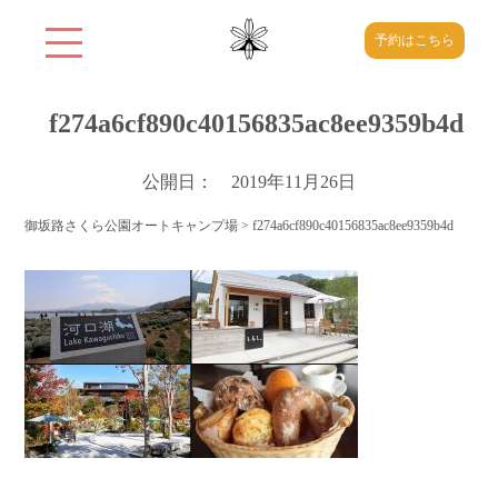
予約はこちら
f274a6cf890c40156835ac8ee9359b4d
公開日： 2019年11月26日
御坂路さくら公園オートキャンプ場
>
f274a6cf890c40156835ac8ee9359b4d