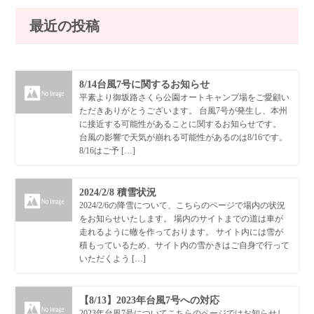
最近の投稿
8/14台風7号に関するお知らせ
平素より御坂路さくら公園オートキャンプ場をご愛顧い
ただきありがとうございます。 台風7号が発生し、本州
に接近する可能性があることに関するお知らせです。
台風の影響で天気が崩れる可能性があるのは8/16です。
8/16はご予 […]
2024/2/8 積雪状況
2024/2/6の降雪について、こちらのページで場内の状況
をお知らせいたします。 場内のサイトまでの道は車が
走れるように轍を作っております。 サイト内には雪が
積もっているため、サイト内の雪かきはご自身で行って
いただくよう […]
【8/13】2023年台風7号への対応
2023年台風7号についてこちらのページではお知らせし