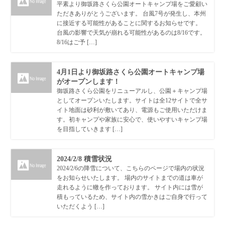
平素より御坂路さくら公園オートキャンプ場をご愛顧い
ただきありがとうございます。 台風7号が発生し、本州
に接近する可能性があることに関するお知らせです。
台風の影響で天気が崩れる可能性があるのは8/16です。
8/16はご予 […]
4月1日より御坂路さくら公園オートキャンプ場
がオープンします！
御坂路さくら公園をリニューアルし、公園＋キャンプ場
としてオープンいたします。サイトは全12サイトで全サ
イト地面は砂利が敷いてあり、電源もご使用いただけま
す。初キャンプや家族に安心で、使いやすいキャンプ場
を目指していきます […]
2024/2/8 積雪状況
2024/2/6の降雪について、こちらのページで場内の状況
をお知らせいたします。 場内のサイトまでの道は車が
走れるように轍を作っております。 サイト内には雪が
積もっているため、サイト内の雪かきはご自身で行って
いただくよう […]