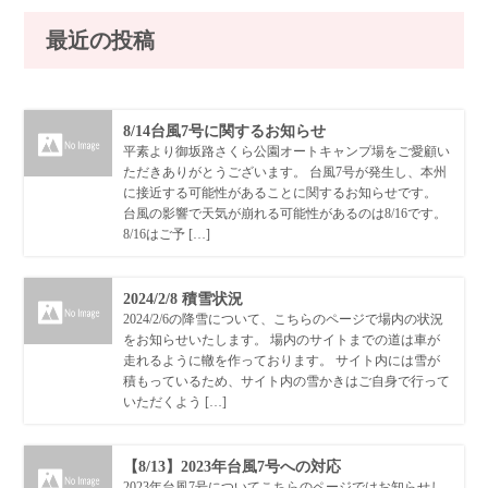
最近の投稿
8/14台風7号に関するお知らせ
平素より御坂路さくら公園オートキャンプ場をご愛顧い
ただきありがとうございます。 台風7号が発生し、本州
に接近する可能性があることに関するお知らせです。
台風の影響で天気が崩れる可能性があるのは8/16です。
8/16はご予 […]
2024/2/8 積雪状況
2024/2/6の降雪について、こちらのページで場内の状況
をお知らせいたします。 場内のサイトまでの道は車が
走れるように轍を作っております。 サイト内には雪が
積もっているため、サイト内の雪かきはご自身で行って
いただくよう […]
【8/13】2023年台風7号への対応
2023年台風7号についてこちらのページではお知らせし