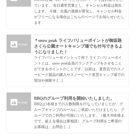
ています。 全日通常営業とし、キャンセル料金は発生
します。 今後、台風の進路が変化し、キャンセル料金
がフリーになる場合はこちらのページでお知らせいたし
ます。
＊snow peak ライフバリューポイントが御坂路
さくら公園オートキャンプ場でも付与できるよ
うになりました！
ライフバリューポイントって何？ ライフバリューポイ
ントとは、snow peak会員のランクアップをさせること
ができるポイントのことです。以前は、直営店でのスノ
ーピーク製品の購入やスノーピーク直営キャンプ場での
宿泊や体験サ […]
BBQのグループ利用を開始いたしました。
BBQは5名様までの人数制限を行なっていましたが、グ
ループキャンプのルールにご承諾いただけましたら、グ
ループでのご利用が可能にいたします。（最大30名様ま
でで、超える場合は要相談） グループ利用をご希望の
お客様は、お問合 […]