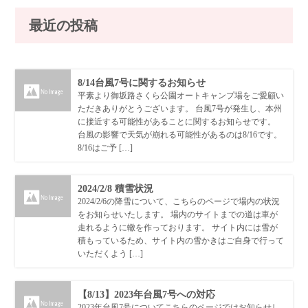
最近の投稿
8/14台風7号に関するお知らせ
平素より御坂路さくら公園オートキャンプ場をご愛顧い
ただきありがとうございます。 台風7号が発生し、本州
に接近する可能性があることに関するお知らせです。
台風の影響で天気が崩れる可能性があるのは8/16です。
8/16はご予 […]
2024/2/8 積雪状況
2024/2/6の降雪について、こちらのページで場内の状況
をお知らせいたします。 場内のサイトまでの道は車が
走れるように轍を作っております。 サイト内には雪が
積もっているため、サイト内の雪かきはご自身で行って
いただくよう […]
【8/13】2023年台風7号への対応
2023年台風7号についてこちらのページではお知らせし