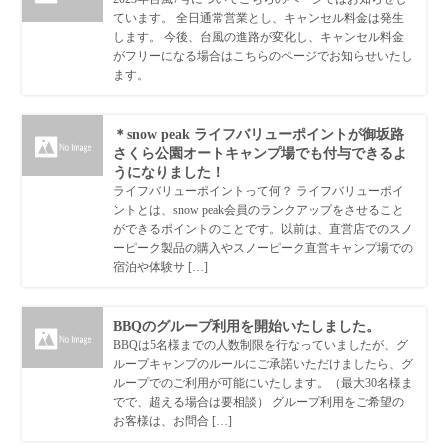
ています。 全日通常営業とし、キャンセル料金は発生
します。 今後、台風の進路が変化し、キャンセル料金
がフリーになる場合はこちらのページでお知らせいたし
ます。
＊snow peak ライフバリューポイントが御坂路
さくら公園オートキャンプ場でも付与できるよ
うになりました！
ライフバリューポイントって何？ ライフバリューポイ
ントとは、snow peak会員のランクアップをさせること
ができるポイントのことです。以前は、直営店でのスノ
ーピーク製品の購入やスノーピーク直営キャンプ場での
宿泊や体験サ […]
BBQのグループ利用を開始いたしました。
BBQは5名様までの人数制限を行なっていましたが、グ
ループキャンプのルールにご承諾いただけましたら、グ
ループでのご利用が可能にいたします。（最大30名様ま
でで、超える場合は要相談） グループ利用をご希望の
お客様は、お問合 […]