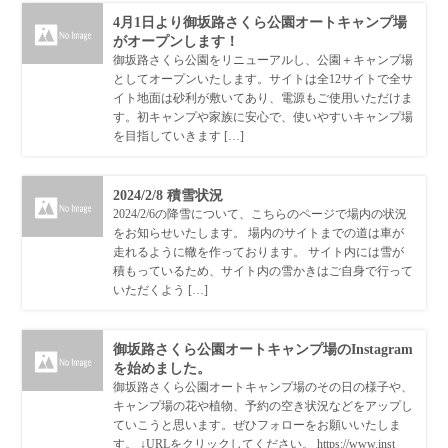
4月1日より御坂路さくら公園オートキャンプ場
がオープンします！
御坂路さくら公園をリニューアルし、公園＋キャンプ場
としてオープンいたします。サイトは全12サイトで全サ
イト地面は砂利が敷いてあり、電源もご使用いただけま
す。初キャンプや家族に安心で、使いやすいキャンプ場
を目指していきます […]
2024/2/8 積雪状況
2024/2/6の降雪について、こちらのページで場内の状況
をお知らせいたします。 場内のサイトまでの道は車が
走れるように轍を作っております。 サイト内には雪が
積もっているため、サイト内の雪かきはご自身で行って
いただくよう […]
御坂路さくら公園オートキャンプ場のInstagram
を始めました。
御坂路さくら公園オートキャンプ場のその日の様子や、
キャンプ場の花や植物、予約の空き状況などをアップし
ていこうと思います。ぜひフォローをお願いいたしま
す。 ↓URLをクリックしてください。 https://www.inst