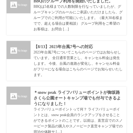
BBQのグループ利用を開始いたしました。
BBQは5名様までの人数制限を行なっていましたが、グ
ループキャンプのルールにご承諾いただけましたら、グ
ループでのご利用が可能にいたします。（最大30名様ま
でで、超える場合は要相談） グループ利用をご希望の
お客様は、お問合 […]
【8/13】2023年台風7号への対応
2023年台風7号についてこちらのページではお知らせし
ています。 全日通常営業とし、キャンセル料金は発生
します。 今後、台風の進路が変化し、キャンセル料金
がフリーになる場合はこちらのページでお知らせいたし
ます。
＊snow peak ライフバリューポイントが御坂路
さくら公園オートキャンプ場でも付与できるよ
うになりました！
ライフバリューポイントって何？ ライフバリューポイ
ントとは、snow peak会員のランクアップをさせること
ができるポイントのことです。以前は、直営店でのスノ
ーピーク製品の購入やスノーピーク直営キャンプ場での
宿泊や体験サ […]