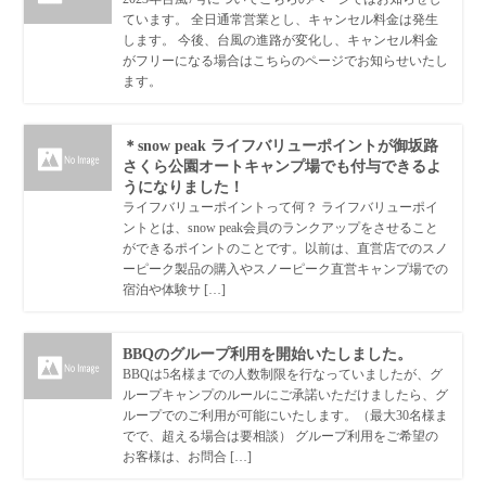
ています。 全日通常営業とし、キャンセル料金は発生
します。 今後、台風の進路が変化し、キャンセル料金
がフリーになる場合はこちらのページでお知らせいたし
ます。
＊snow peak ライフバリューポイントが御坂路
さくら公園オートキャンプ場でも付与できるよ
うになりました！
ライフバリューポイントって何？ ライフバリューポイ
ントとは、snow peak会員のランクアップをさせること
ができるポイントのことです。以前は、直営店でのスノ
ーピーク製品の購入やスノーピーク直営キャンプ場での
宿泊や体験サ […]
BBQのグループ利用を開始いたしました。
BBQは5名様までの人数制限を行なっていましたが、グ
ループキャンプのルールにご承諾いただけましたら、グ
ループでのご利用が可能にいたします。（最大30名様ま
でで、超える場合は要相談） グループ利用をご希望の
お客様は、お問合 […]