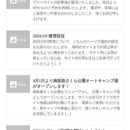
フリーサイトの炊事場が復旧いたしました。本日より
HPからのご予約を再開いたします。 復旧中、皆様には
ご迷惑やご不便をおかけしましたこと、深くお詫び申し
上げます。
2024/2/8 積雪状況
2024/2/6の降雪について、こちらのページで場内の状況
をお知らせいたします。 場内のサイトまでの道は車が
走れるように轍を作っております。 サイト内には雪が
積もっているため、サイト内の雪かきはご自身で行って
いただくよう […]
4月1日より御坂路さくら公園オートキャンプ場
がオープンします！
御坂路さくら公園をリニューアルし、公園＋キャンプ場
としてオープンいたします。サイトは全12サイトで全サ
イト地面は砂利が敷いてあり、電源もご使用いただけま
す。初キャンプや家族に安心で、使いやすいキャンプ場
を目指していきます […]