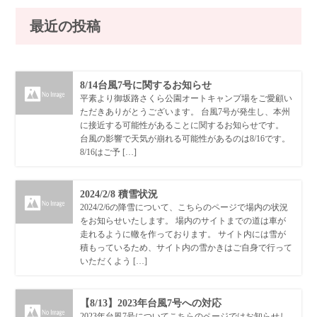
最近の投稿
8/14台風7号に関するお知らせ
平素より御坂路さくら公園オートキャンプ場をご愛顧い
ただきありがとうございます。 台風7号が発生し、本州
に接近する可能性があることに関するお知らせです。
台風の影響で天気が崩れる可能性があるのは8/16です。
8/16はご予 […]
2024/2/8 積雪状況
2024/2/6の降雪について、こちらのページで場内の状況
をお知らせいたします。 場内のサイトまでの道は車が
走れるように轍を作っております。 サイト内には雪が
積もっているため、サイト内の雪かきはご自身で行って
いただくよう […]
【8/13】2023年台風7号への対応
2023年台風7号についてこちらのページではお知らせし