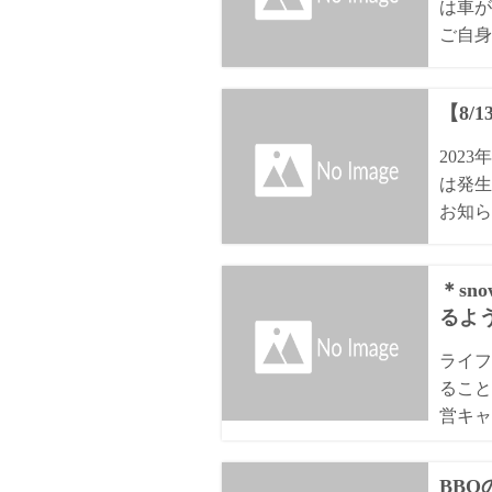
は車が
ご自身
【8/
202
は発生
お知ら
＊sn
るよ
ライフ
ること
営キャ
BB