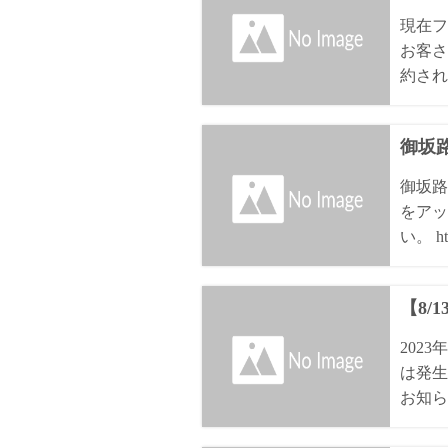
現在フ
お客さ
約され
御坂路
御坂路
をアッ
い。 htt
【8/
202
は発生
お知ら