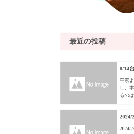
最近の投稿
8/1
平素よ
し、本
るのは8
2024
202