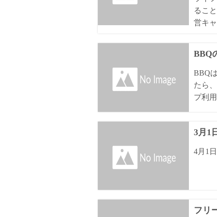
ること
営キャ
BB
BBQ
たら、
プ利用
3月
4月1
フリ