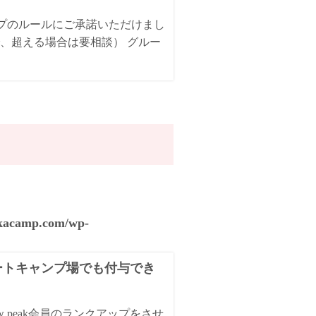
ンプのルールにご承諾いただけまし
、超える場合は要相談） グルー
akacamp.com/wp-
オートキャンプ場でも付与でき
 peak会員のランクアップをさせ