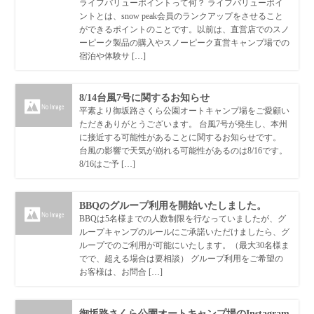
ライフバリューポイントって何？ ライフバリューポイ
ントとは、snow peak会員のランクアップをさせること
ができるポイントのことです。以前は、直営店でのスノ
ーピーク製品の購入やスノーピーク直営キャンプ場での
宿泊や体験サ […]
8/14台風7号に関するお知らせ
平素より御坂路さくら公園オートキャンプ場をご愛顧い
ただきありがとうございます。 台風7号が発生し、本州
に接近する可能性があることに関するお知らせです。
台風の影響で天気が崩れる可能性があるのは8/16です。
8/16はご予 […]
BBQのグループ利用を開始いたしました。
BBQは5名様までの人数制限を行なっていましたが、グ
ループキャンプのルールにご承諾いただけましたら、グ
ループでのご利用が可能にいたします。（最大30名様ま
でで、超える場合は要相談） グループ利用をご希望の
お客様は、お問合 […]
御坂路さくら公園オートキャンプ場のInstagram