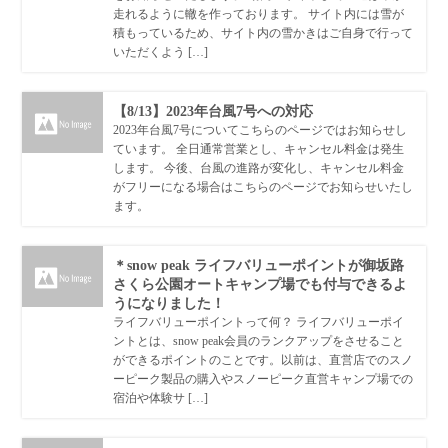
走れるように轍を作っております。 サイト内には雪が
積もっているため、サイト内の雪かきはご自身で行って
いただくよう […]
【8/13】2023年台風7号への対応
2023年台風7号についてこちらのページではお知らせし
ています。 全日通常営業とし、キャンセル料金は発生
します。 今後、台風の進路が変化し、キャンセル料金
がフリーになる場合はこちらのページでお知らせいたし
ます。
＊snow peak ライフバリューポイントが御坂路
さくら公園オートキャンプ場でも付与できるよ
うになりました！
ライフバリューポイントって何？ ライフバリューポイ
ントとは、snow peak会員のランクアップをさせること
ができるポイントのことです。以前は、直営店でのスノ
ーピーク製品の購入やスノーピーク直営キャンプ場での
宿泊や体験サ […]