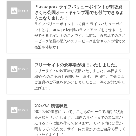
＊snow peak ライフバリューポイントが御坂路
さくら公園オートキャンプ場でも付与できるよ
うになりました！
ライフバリューポイントって何？ ライフバリューポイ
ントとは、snow peak会員のランクアップをさせること
ができるポイントのことです。以前は、直営店でのスノ
ーピーク製品の購入やスノーピーク直営キャンプ場での
宿泊や体験サ […]
フリーサイトの炊事場が復旧いたしました。
フリーサイトの炊事場が復旧いたしました。本日より
HPからのご予約を再開いたします。 復旧中、皆様には
ご迷惑やご不便をおかけしましたこと、深くお詫び申し
上げます。
2024/2/8 積雪状況
2024/2/6の降雪について、こちらのページで場内の状況
をお知らせいたします。 場内のサイトまでの道は車が
走れるように轍を作っております。 サイト内には雪が
積もっているため、サイト内の雪かきはご自身で行って
いただくよう […]