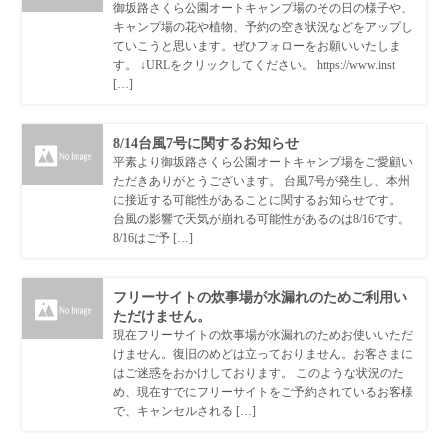
御坂路さくら公園オートキャンプ場のその日の様子や、
キャンプ場の花や植物、予約の空き状況などをアップし
ていこうと思います。ぜひフォローをお願いいたしま
す。 ↓URLをクリックしてください。 https://www.inst
[…]
8/14台風7号に関するお知らせ
平素より御坂路さくら公園オートキャンプ場をご愛顧い
ただきありがとうございます。 台風7号が発生し、本州
に接近する可能性があることに関するお知らせです。
台風の影響で天気が崩れる可能性があるのは8/16です。
8/16はご予 […]
フリーサイトの炊事場が水漏れのためご利用い
ただけません。
現在フリーサイトの炊事場が水漏れのためお使いいただ
けません。復旧のめどは立っておりません。お客さまに
はご迷惑をおかけしております。 このような状況のた
め、現在すでにフリーサイトをご予約されているお客様
で、キャンセルされる […]