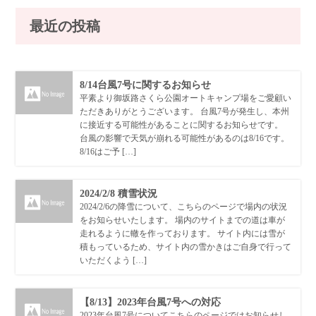
最近の投稿
8/14台風7号に関するお知らせ
平素より御坂路さくら公園オートキャンプ場をご愛顧い
ただきありがとうございます。 台風7号が発生し、本州
に接近する可能性があることに関するお知らせです。
台風の影響で天気が崩れる可能性があるのは8/16です。
8/16はご予 […]
2024/2/8 積雪状況
2024/2/6の降雪について、こちらのページで場内の状況
をお知らせいたします。 場内のサイトまでの道は車が
走れるように轍を作っております。 サイト内には雪が
積もっているため、サイト内の雪かきはご自身で行って
いただくよう […]
【8/13】2023年台風7号への対応
2023年台風7号についてこちらのページではお知らせし