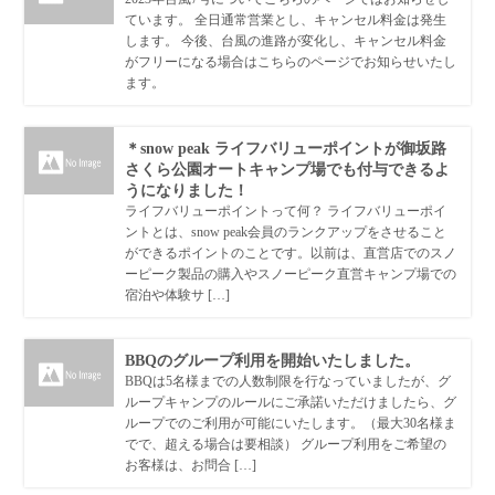
ています。 全日通常営業とし、キャンセル料金は発生
します。 今後、台風の進路が変化し、キャンセル料金
がフリーになる場合はこちらのページでお知らせいたし
ます。
＊snow peak ライフバリューポイントが御坂路
さくら公園オートキャンプ場でも付与できるよ
うになりました！
ライフバリューポイントって何？ ライフバリューポイ
ントとは、snow peak会員のランクアップをさせること
ができるポイントのことです。以前は、直営店でのスノ
ーピーク製品の購入やスノーピーク直営キャンプ場での
宿泊や体験サ […]
BBQのグループ利用を開始いたしました。
BBQは5名様までの人数制限を行なっていましたが、グ
ループキャンプのルールにご承諾いただけましたら、グ
ループでのご利用が可能にいたします。（最大30名様ま
でで、超える場合は要相談） グループ利用をご希望の
お客様は、お問合 […]