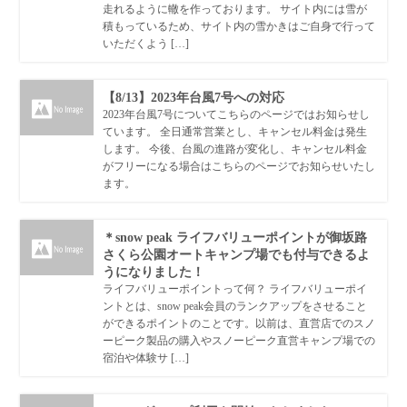
走れるように轍を作っております。 サイト内には雪が
積もっているため、サイト内の雪かきはご自身で行って
いただくよう […]
【8/13】2023年台風7号への対応
2023年台風7号についてこちらのページではお知らせし
ています。 全日通常営業とし、キャンセル料金は発生
します。 今後、台風の進路が変化し、キャンセル料金
がフリーになる場合はこちらのページでお知らせいたし
ます。
＊snow peak ライフバリューポイントが御坂路
さくら公園オートキャンプ場でも付与できるよ
うになりました！
ライフバリューポイントって何？ ライフバリューポイ
ントとは、snow peak会員のランクアップをさせること
ができるポイントのことです。以前は、直営店でのスノ
ーピーク製品の購入やスノーピーク直営キャンプ場での
宿泊や体験サ […]