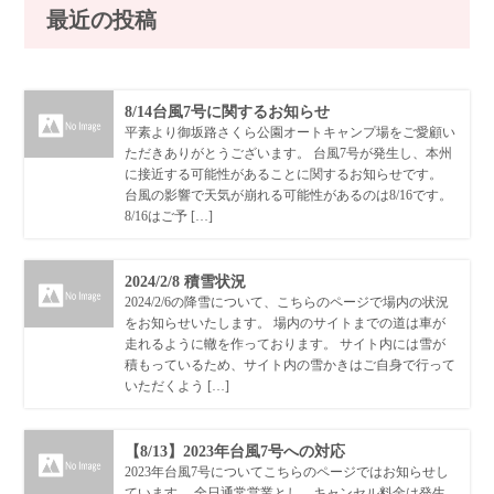
最近の投稿
8/14台風7号に関するお知らせ
平素より御坂路さくら公園オートキャンプ場をご愛顧い
ただきありがとうございます。 台風7号が発生し、本州
に接近する可能性があることに関するお知らせです。
台風の影響で天気が崩れる可能性があるのは8/16です。
8/16はご予 […]
2024/2/8 積雪状況
2024/2/6の降雪について、こちらのページで場内の状況
をお知らせいたします。 場内のサイトまでの道は車が
走れるように轍を作っております。 サイト内には雪が
積もっているため、サイト内の雪かきはご自身で行って
いただくよう […]
【8/13】2023年台風7号への対応
2023年台風7号についてこちらのページではお知らせし
ています。 全日通常営業とし、キャンセル料金は発生