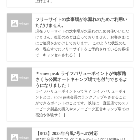
上げます。
フリーサイトの炊事場が水漏れのためご利用い
ただけません。
現在フリーサイトの炊事場が水漏れのためお使いいただ
けません。復旧のめどは立っておりません。お客さまに
はご迷惑をおかけしております。 このような状況のた
め、現在すでにフリーサイトをご予約されているお客様
で、キャンセルされる […]
＊snow peak ライフバリューポイントが御坂路
さくら公園オートキャンプ場でも付与できるよ
うになりました！
ライフバリューポイントって何？ ライフバリューポイ
ントとは、snow peak会員のランクアップをさせること
ができるポイントのことです。以前は、直営店でのスノ
ーピーク製品の購入やスノーピーク直営キャンプ場での
宿泊や体験サ […]
【8/13】2023年台風7号への対応
2023年台風7号についてこちらのページではお知らせし