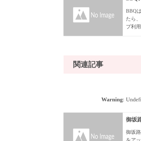
BBQ
たら、
プ利用
関連記事
Warning
: Undef
御坂路
御坂路
をアッ