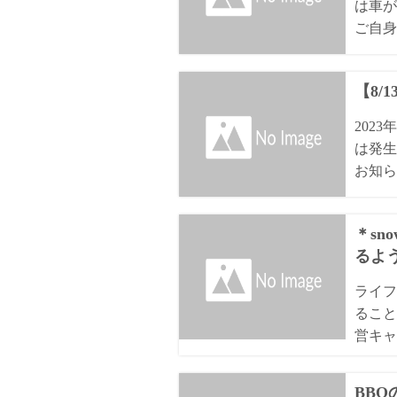
は車が
ご自身
【8/
202
は発生
お知ら
＊sn
るよ
ライフ
ること
営キャ
BB