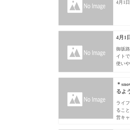
4月1
4月
御坂路
イトで
使いや
＊sn
るよ
ライフ
ること
営キャ