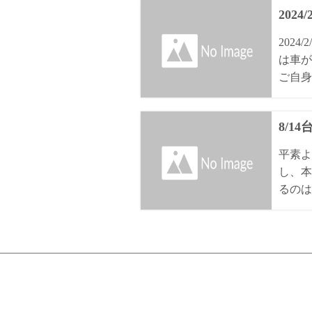
2024
202
は車が
ご自身
8/1
平素よ
し、本
るのは8