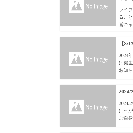
ライフ
ること
営キャ
【8/
202
は発生
お知ら
2024
202
は車が
ご自身