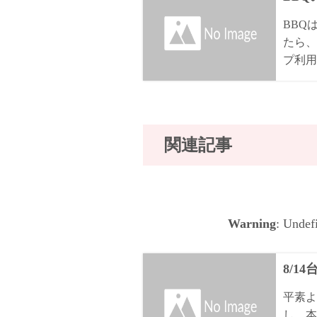
BBQ
たら、
プ利用
関連記事
Warning
: Undef
8/1
平素よ
し、本