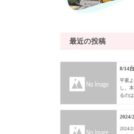
最近の投稿
8/1
平素よ
し、本
るのは8
2024
202