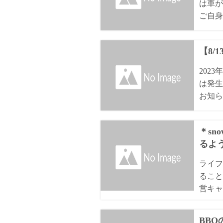
は車が
ご自身
【8/
202
は発生
お知ら
＊sn
るよ
ライフ
ること
営キャ
BB