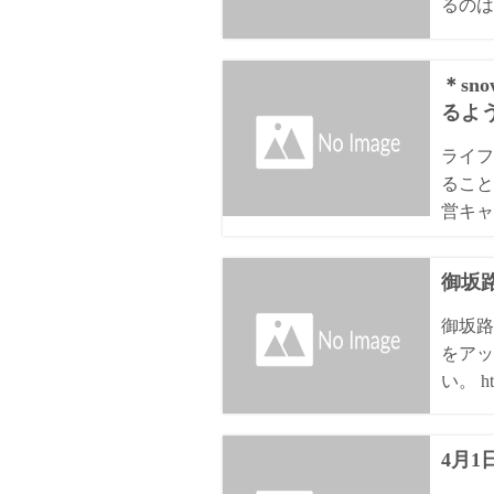
るのは8
＊sn
るよ
ライフ
ること
営キャ
御坂路
御坂路
をアッ
い。 htt
4月