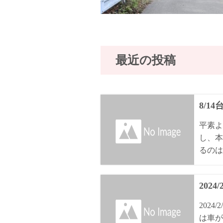
最近の投稿
8/1
平素よ
し、本
るのは8
2024
202
は車が