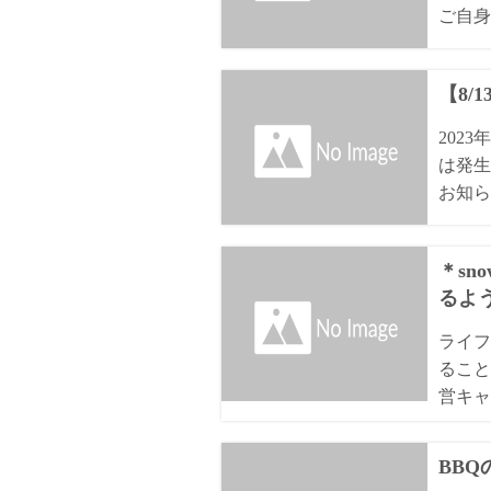
ご自身
【8/
202
は発生
お知ら
＊sn
るよ
ライフ
ること
営キャ
BB