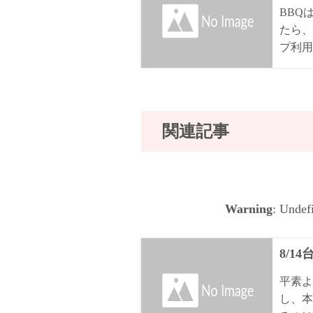
BBQ
たら、
プ利用
関連記事
Warning
: Undef
8/1
平素よ
し、本