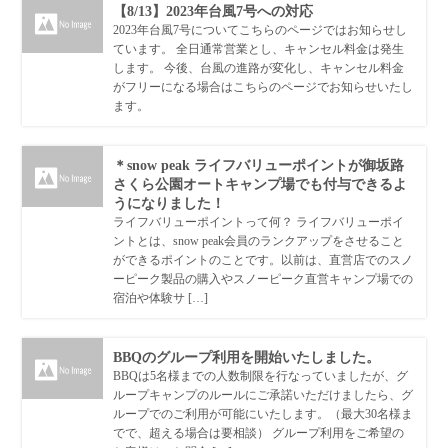
【8/13】2023年台風7号への対応
2023年台風7号についてこちらのページではお知らせし
ています。 全日通常営業とし、キャンセル料金は発生
します。 今後、台風の進路が変化し、キャンセル料金
がフリーになる場合はこちらのページでお知らせいたし
ます。
＊snow peak ライフバリューポイントが御坂路
さくら公園オートキャンプ場でも付与できるよ
うになりました！
ライフバリューポイントって何？ ライフバリューポイ
ントとは、snow peak会員のランクアップをさせること
ができるポイントのことです。以前は、直営店でのスノ
ーピーク製品の購入やスノーピーク直営キャンプ場での
宿泊や体験サ […]
BBQのグループ利用を開始いたしました。
BBQは5名様までの人数制限を行なっていましたが、グ
ループキャンプのルールにご承諾いただけましたら、グ
ループでのご利用が可能にいたします。（最大30名様ま
でで、超える場合は要相談） グループ利用をご希望の