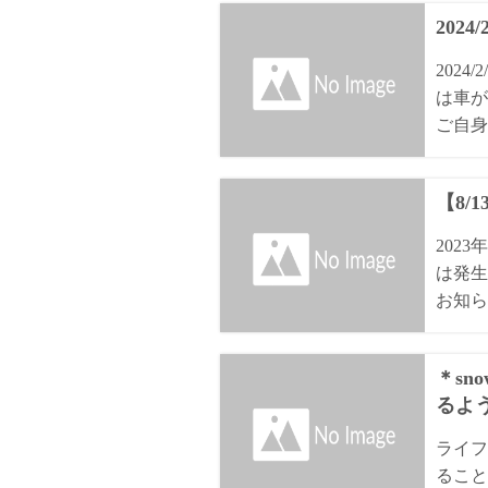
2024
202
は車が
ご自身
【8/
202
は発生
お知ら
＊sn
るよ
ライフ
ること