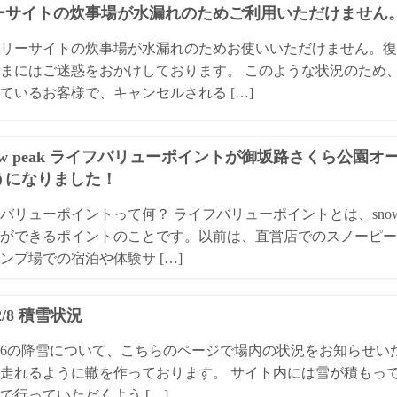
ーサイトの炊事場が水漏れのためご利用いただけません
リーサイトの炊事場が水漏れのためお使いいただけません。復
まにはご迷惑をおかけしております。 このような状況のため
ているお客様で、キャンセルされる […]
ow peak ライフバリューポイントが御坂路さくら公園
うになりました！
バリューポイントって何？ ライフバリューポイントとは、snow
ができるポイントのことです。以前は、直営店でのスノーピー
ンプ場での宿泊や体験サ […]
/2/8 積雪状況
4/2/6の降雪について、こちらのページで場内の状況をお知らせ
走れるように轍を作っております。 サイト内には雪が積もっ
で行っていただくよう […]