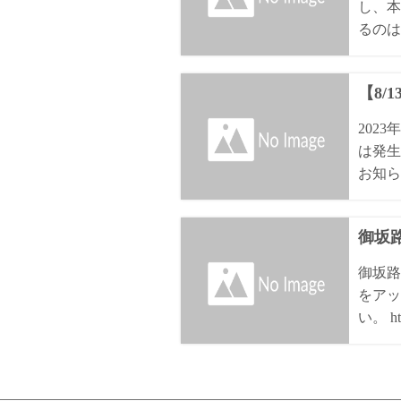
し、本
るのは8
【8/
202
は発生
お知ら
御坂路
御坂路
をアッ
い。 htt