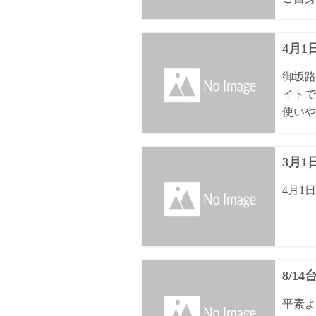
4月
御坂路
イトで
使いや
3月
4月1
8/1
平素よ