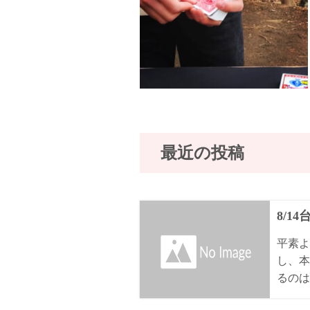
最近の投稿
8/1
平素よ
し、本
るのは8