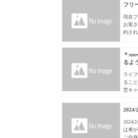
フリ
現在フ
お客さ
約され
＊sn
るよ
ライフ
ること
営キャ
2024
202
は車が
ご自身