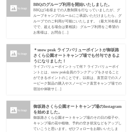
BBQのグループ利用を開始いたしました。
BBQは5名様までの人数制限を行なっていましたが、グ
ループキャンプのルールにご承諾いただけましたら、グ
ループでのご利用が可能にいたします。（最大30名様ま
でで、超える場合は要相談） グループ利用をご希望の
お客様は、お問合 […]
＊snow peak ライフバリューポイントが御坂路
さくら公園オートキャンプ場でも付与できるよ
うになりました！
ライフバリューポイントって何？ ライフバリューポイ
ントとは、snow peak会員のランクアップをさせること
ができるポイントのことです。以前は、直営店でのスノ
ーピーク製品の購入やスノーピーク直営キャンプ場での
宿泊や体験サ […]
御坂路さくら公園オートキャンプ場のInstagram
を始めました。
御坂路さくら公園オートキャンプ場のその日の様子や、
キャンプ場の花や植物、予約の空き状況などをアップし
ていこうと思います。ぜひフォローをお願いいたしま