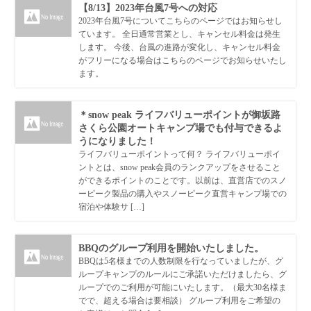
【8/13】2023年台風7号への対応
2023年台風7号についてこちらのページではお知らせし
ています。 全日通常営業とし、キャンセル料金は発生
します。 今後、台風の進路が変化し、キャンセル料金
がフリーになる場合はこちらのページでお知らせいたし
ます。
＊snow peak ライフバリューポイントが御坂路
さくら公園オートキャンプ場でも付与できるよ
うになりました！
ライフバリューポイントって何？ ライフバリューポイ
ントとは、snow peak会員のランクアップをさせること
ができるポイントのことです。以前は、直営店でのスノ
ーピーク製品の購入やスノーピーク直営キャンプ場での
宿泊や体験サ […]
BBQのグループ利用を開始いたしました。
BBQは5名様までの人数制限を行なっていましたが、グ
ループキャンプのルールにご承諾いただけましたら、グ
ループでのご利用が可能にいたします。（最大30名様ま
でで、超える場合は要相談） グループ利用をご希望の