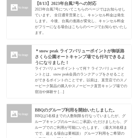
【8/13】2023年台風7号への対応
2023年台風7号についてこちらのページではお知らせし
ています。 全日通常営業とし、キャンセル料金は発生
します。 今後、台風の進路が変化し、キャンセル料金
がフリーになる場合はこちらのページでお知らせいたし
ます。
＊snow peak ライフバリューポイントが御坂路
さくら公園オートキャンプ場でも付与できるよ
うになりました！
ライフバリューポイントって何？ ライフバリューポイ
ントとは、snow peak会員のランクアップをさせること
ができるポイントのことです。以前は、直営店でのスノ
ーピーク製品の購入やスノーピーク直営キャンプ場での
宿泊や体験サ […]
BBQのグループ利用を開始いたしました。
BBQは5名様までの人数制限を行なっていましたが、グ
ループキャンプのルールにご承諾いただけましたら、グ
ループでのご利用が可能にいたします。（最大30名様ま
でで、超える場合は要相談） グループ利用をご希望の