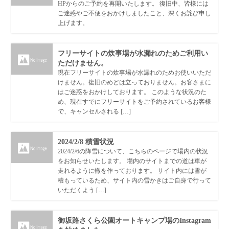
HPからのご予約を再開いたします。 復旧中、皆様には
ご迷惑やご不便をおかけしましたこと、深くお詫び申し
上げます。
フリーサイトの炊事場が水漏れのためご利用い
ただけません。
現在フリーサイトの炊事場が水漏れのためお使いいただ
けません。復旧のめどは立っておりません。お客さまに
はご迷惑をおかけしております。 このような状況のた
め、現在すでにフリーサイトをご予約されているお客様
で、キャンセルされる […]
2024/2/8 積雪状況
2024/2/6の降雪について、こちらのページで場内の状況
をお知らせいたします。 場内のサイトまでの道は車が
走れるように轍を作っております。 サイト内には雪が
積もっているため、サイト内の雪かきはご自身で行って
いただくよう […]
御坂路さくら公園オートキャンプ場のInstagram