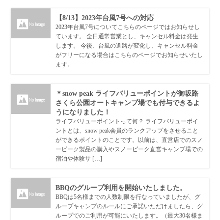
【8/13】2023年台風7号への対応
2023年台風7号についてこちらのページではお知らせし
ています。 全日通常営業とし、キャンセル料金は発生
します。 今後、台風の進路が変化し、キャンセル料金
がフリーになる場合はこちらのページでお知らせいたし
ます。
＊snow peak ライフバリューポイントが御坂路
さくら公園オートキャンプ場でも付与できるよ
うになりました！
ライフバリューポイントって何？ ライフバリューポイ
ントとは、snow peak会員のランクアップをさせること
ができるポイントのことです。以前は、直営店でのスノ
ーピーク製品の購入やスノーピーク直営キャンプ場での
宿泊や体験サ […]
BBQのグループ利用を開始いたしました。
BBQは5名様までの人数制限を行なっていましたが、グ
ループキャンプのルールにご承諾いただけましたら、グ
ループでのご利用が可能にいたします。（最大30名様ま