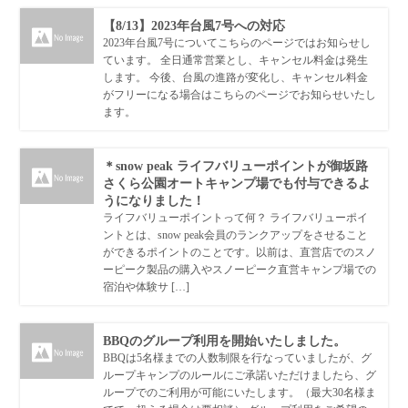
【8/13】2023年台風7号への対応
2023年台風7号についてこちらのページではお知らせし
ています。 全日通常営業とし、キャンセル料金は発生
します。 今後、台風の進路が変化し、キャンセル料金
がフリーになる場合はこちらのページでお知らせいたし
ます。
＊snow peak ライフバリューポイントが御坂路
さくら公園オートキャンプ場でも付与できるよ
うになりました！
ライフバリューポイントって何？ ライフバリューポイ
ントとは、snow peak会員のランクアップをさせること
ができるポイントのことです。以前は、直営店でのスノ
ーピーク製品の購入やスノーピーク直営キャンプ場での
宿泊や体験サ […]
BBQのグループ利用を開始いたしました。
BBQは5名様までの人数制限を行なっていましたが、グ
ループキャンプのルールにご承諾いただけましたら、グ
ループでのご利用が可能にいたします。（最大30名様ま