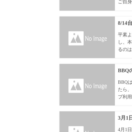
ご自身
8/1
平素よ
し、本
るのは8
BB
BBQ
たら、
プ利用
3月
4月1