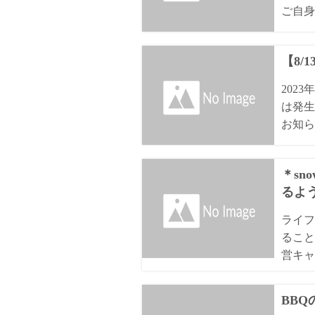
ご自身
【8/
202
は発生
お知ら
＊sn
るよ
ライフ
ること
営キャ
BB