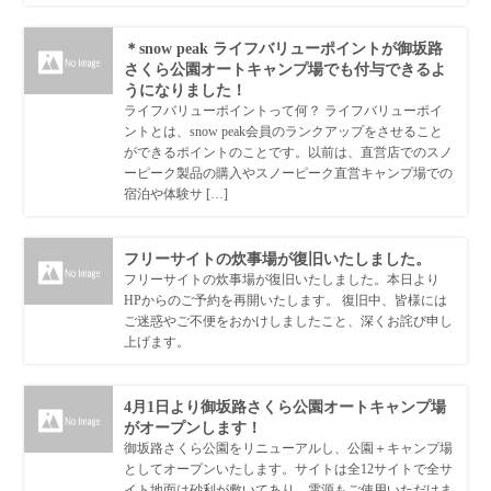
＊snow peak ライフバリューポイントが御坂路
さくら公園オートキャンプ場でも付与できるよ
うになりました！
ライフバリューポイントって何？ ライフバリューポイ
ントとは、snow peak会員のランクアップをさせること
ができるポイントのことです。以前は、直営店でのスノ
ーピーク製品の購入やスノーピーク直営キャンプ場での
宿泊や体験サ […]
フリーサイトの炊事場が復旧いたしました。
フリーサイトの炊事場が復旧いたしました。本日より
HPからのご予約を再開いたします。 復旧中、皆様には
ご迷惑やご不便をおかけしましたこと、深くお詫び申し
上げます。
4月1日より御坂路さくら公園オートキャンプ場
がオープンします！
御坂路さくら公園をリニューアルし、公園＋キャンプ場
としてオープンいたします。サイトは全12サイトで全サ
イト地面は砂利が敷いてあり、電源もご使用いただけま