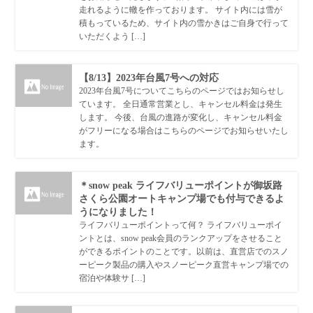
走れるように轍を作っております。 サイト内には雪が
積もっているため、サイト内の雪かきはご自身で行って
いただくよう […]
【8/13】2023年台風7号への対応
2023年台風7号についてこちらのページではお知らせし
ています。 全日通常営業とし、キャンセル料金は発生
します。 今後、台風の進路が変化し、キャンセル料金
がフリーになる場合はこちらのページでお知らせいたし
ます。
＊snow peak ライフバリューポイントが御坂路
さくら公園オートキャンプ場でも付与できるよ
うになりました！
ライフバリューポイントって何？ ライフバリューポイ
ントとは、snow peak会員のランクアップをさせること
ができるポイントのことです。以前は、直営店でのスノ
ーピーク製品の購入やスノーピーク直営キャンプ場での
宿泊や体験サ […]