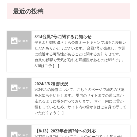
最近の投稿
8/14台風7号に関するお知らせ
平素より御坂路さくら公園オートキャンプ場をご愛顧い
ただきありがとうございます。 台風7号が発生し、本州
に接近する可能性があることに関するお知らせです。
台風の影響で天気が崩れる可能性があるのは8/16です。
8/16はご予 […]
2024/2/8 積雪状況
2024/2/6の降雪について、こちらのページで場内の状況
をお知らせいたします。 場内のサイトまでの道は車が
走れるように轍を作っております。 サイト内には雪が
積もっているため、サイト内の雪かきはご自身で行って
いただくよう […]
【8/13】2023年台風7号への対応
2023年台風7号についてこちらのページではお知らせし