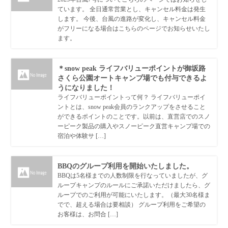
ています。 全日通常営業とし、キャンセル料金は発生
します。 今後、台風の進路が変化し、キャンセル料金
がフリーになる場合はこちらのページでお知らせいたし
ます。
＊snow peak ライフバリューポイントが御坂路
さくら公園オートキャンプ場でも付与できるよ
うになりました！
ライフバリューポイントって何？ ライフバリューポイ
ントとは、snow peak会員のランクアップをさせること
ができるポイントのことです。以前は、直営店でのスノ
ーピーク製品の購入やスノーピーク直営キャンプ場での
宿泊や体験サ […]
BBQのグループ利用を開始いたしました。
BBQは5名様までの人数制限を行なっていましたが、グ
ループキャンプのルールにご承諾いただけましたら、グ
ループでのご利用が可能にいたします。（最大30名様ま
でで、超える場合は要相談） グループ利用をご希望の
お客様は、お問合 […]