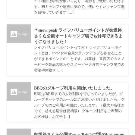
イト地面は砂利が敷いてあり、電源もご使用いただけま
す。初キャンプや家族に安心で、使いやすいキャンプ場
を目指していきます […]
＊snow peak ライフバリューポイントが御坂路
さくら公園オートキャンプ場でも付与できるよ
うになりました！
ライフバリューポイントって何？ ライフバリューポイ
ントとは、snow peak会員のランクアップをさせること
ができるポイントのことです。以前は、直営店でのスノ
ーピーク製品の購入やスノーピーク直営キャンプ場での
宿泊や体験サ […]
BBQのグループ利用を開始いたしました。
BBQは5名様までの人数制限を行なっていましたが、グ
ループキャンプのルールにご承諾いただけましたら、グ
ループでのご利用が可能にいたします。（最大30名様ま
でで、超える場合は要相談） グループ利用をご希望の
お客様は、お問合 […]
御坂路さくら公園オートキャンプ場のInstagram