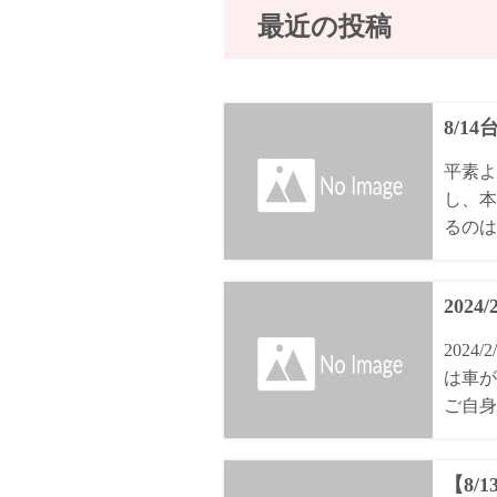
最近の投稿
8/1
平素よ
し、本
るのは8
2024
202
は車が
ご自身
【8/