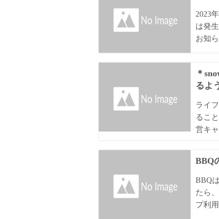
202
は発生
お知ら
＊sn
るよ
ライフ
ること
営キャ
BB
BBQ
たら、
プ利用