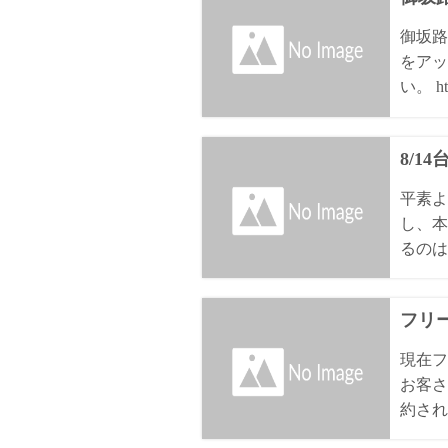
御坂路
をアッ
い。 htt
8/1
平素よ
し、本
るのは8
フリ
現在フ
お客さ
約され