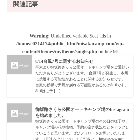
関連記事
Warning
: Undefined variable $cat_ids in
/home/c0214174/public_html/misakacamp.com/wp-
content/themes/mytheme/single.php
on line
91
8/14台風7号に関するお知らせ
平素より御坂路さくら公園オートキャンプ場をご愛顧い
ただきありがとうございます。 台風7号が発生し、本州
に接近する可能性があることに関するお知らせです。
台風の影響で天気が崩れる可能性があるのは8/16です。
8/16はご予 […]
御坂路さくら公園オートキャンプ場のInstagram
を始めました。
御坂路さくら公園オートキャンプ場のその日の様子や、
キャンプ場の花や植物、予約の空き状況などをアップし
ていこうと思います。ぜひフォローをお願いいたしま
す。 ↓URLをクリックしてください。 https://www.inst