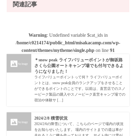
関連記事
Warning
: Undefined variable $cat_ids in
/home/c0214174/public_html/misakacamp.com/wp-
content/themes/mytheme/single.php
on line
91
＊snow peak ライフバリューポイントが御坂路
さくら公園オートキャンプ場でも付与できるよ
うになりました！
ライフバリューポイントって何？ ライフバリューポイ
ントとは、snow peak会員のランクアップをさせること
ができるポイントのことです。以前は、直営店でのスノ
ーピーク製品の購入やスノーピーク直営キャンプ場での
宿泊や体験サ […]
2024/2/8 積雪状況
2024/2/6の降雪について、こちらのページで場内の状況
をお知らせいたします。 場内のサイトまでの道は車が
走れるように轍を作っております。 サイト内には雪が