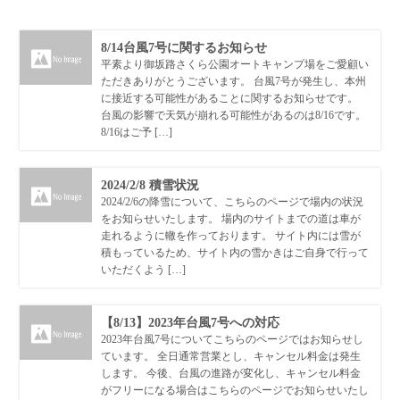
8/14台風7号に関するお知らせ
平素より御坂路さくら公園オートキャンプ場をご愛顧い
ただきありがとうございます。 台風7号が発生し、本州
に接近する可能性があることに関するお知らせです。
台風の影響で天気が崩れる可能性があるのは8/16です。
8/16はご予 […]
2024/2/8 積雪状況
2024/2/6の降雪について、こちらのページで場内の状況
をお知らせいたします。 場内のサイトまでの道は車が
走れるように轍を作っております。 サイト内には雪が
積もっているため、サイト内の雪かきはご自身で行って
いただくよう […]
【8/13】2023年台風7号への対応
2023年台風7号についてこちらのページではお知らせし
ています。 全日通常営業とし、キャンセル料金は発生
します。 今後、台風の進路が変化し、キャンセル料金
がフリーになる場合はこちらのページでお知らせいたし