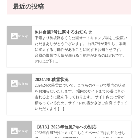
最近の投稿
8/14台風7号に関するお知らせ
平素より御坂路さくら公園オートキャンプ場をご愛顧い
ただきありがとうございます。 台風7号が発生し、本州
に接近する可能性があることに関するお知らせです。
台風の影響で天気が崩れる可能性があるのは8/16です。
8/16はご予 […]
2024/2/8 積雪状況
2024/2/6の降雪について、こちらのページで場内の状況
をお知らせいたします。 場内のサイトまでの道は車が
走れるように轍を作っております。 サイト内には雪が
積もっているため、サイト内の雪かきはご自身で行って
いただくよう […]
【8/13】2023年台風7号への対応
2023年台風7号についてこちらのページではお知らせし