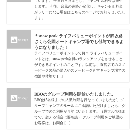
ています。 全日通常営業とし、キャンセル料金は発生
します。 今後、台風の進路が変化し、キャンセル料金
がフリーになる場合はこちらのページでお知らせいたし
ます。
＊snow peak ライフバリューポイントが御坂路
さくら公園オートキャンプ場でも付与できるよ
うになりました！
ライフバリューポイントって何？ ライフバリューポイ
ントとは、snow peak会員のランクアップをさせること
ができるポイントのことです。以前は、直営店でのスノ
ーピーク製品の購入やスノーピーク直営キャンプ場での
宿泊や体験サ […]
BBQのグループ利用を開始いたしました。
BBQは5名様までの人数制限を行なっていましたが、グ
ループキャンプのルールにご承諾いただけましたら、グ
ループでのご利用が可能にいたします。（最大30名様ま
でで、超える場合は要相談） グループ利用をご希望の
お客様は、お問合 […]