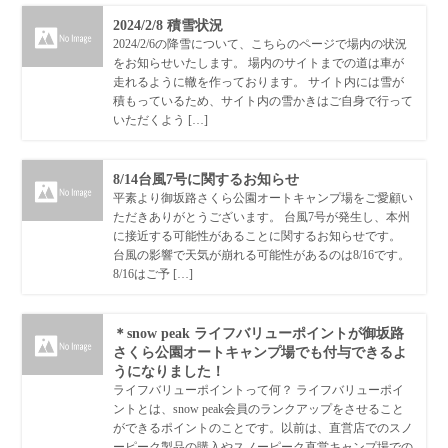
2024/2/8 積雪状況
2024/2/6の降雪について、こちらのページで場内の状況
をお知らせいたします。 場内のサイトまでの道は車が
走れるように轍を作っております。 サイト内には雪が
積もっているため、サイト内の雪かきはご自身で行って
いただくよう […]
8/14台風7号に関するお知らせ
平素より御坂路さくら公園オートキャンプ場をご愛顧い
ただきありがとうございます。 台風7号が発生し、本州
に接近する可能性があることに関するお知らせです。
台風の影響で天気が崩れる可能性があるのは8/16です。
8/16はご予 […]
＊snow peak ライフバリューポイントが御坂路
さくら公園オートキャンプ場でも付与できるよ
うになりました！
ライフバリューポイントって何？ ライフバリューポイ
ントとは、snow peak会員のランクアップをさせること
ができるポイントのことです。以前は、直営店でのスノ
ーピーク製品の購入やスノーピーク直営キャンプ場での