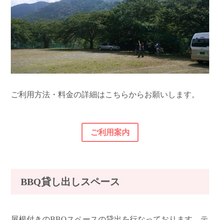
さ
の
徴
広
特
2m以上の車は入ることができません。
さ
徴
特
2m以上の車は入ることができません。少し狭
徴
い。（端のサイトのため、車は通路に停めるこ
とができる）サイト内にマンホールがある。
ご利用方法・料金の詳細はこちらからお願いします。
ご利用案内
BBQ貸し出しスペース
屋根付きのBBQスペースの貸出を行なっております。テ