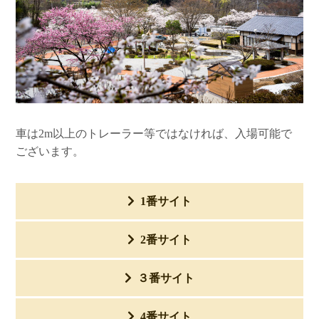
車は2m以上のトレーラー等ではなければ、入場可能で
ございます。
1番サイト
2番サイト
AC
有
プ
※追加料金＋1000円かかります。使用可能電力
３番サイト
ラ
は1500w(15A)までです。サイトの端にコンセン
AC
有
ン
トがあります。延長コードをご持参ください。
プ
※追加料金＋1000円かかります。使用可能電力
4番サイト