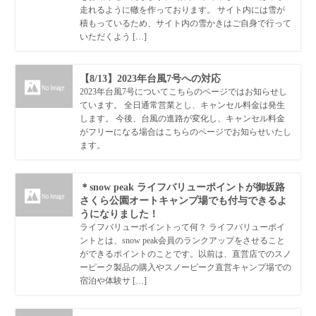
走れるように轍を作っております。 サイト内には雪が
積もっているため、サイト内の雪かきはご自身で行って
いただくよう […]
【8/13】2023年台風7号への対応
2023年台風7号についてこちらのページではお知らせし
ています。 全日通常営業とし、キャンセル料金は発生
します。 今後、台風の進路が変化し、キャンセル料金
がフリーになる場合はこちらのページでお知らせいたし
ます。
＊snow peak ライフバリューポイントが御坂路
さくら公園オートキャンプ場でも付与できるよ
うになりました！
ライフバリューポイントって何？ ライフバリューポイ
ントとは、snow peak会員のランクアップをさせること
ができるポイントのことです。以前は、直営店でのスノ
ーピーク製品の購入やスノーピーク直営キャンプ場での
宿泊や体験サ […]