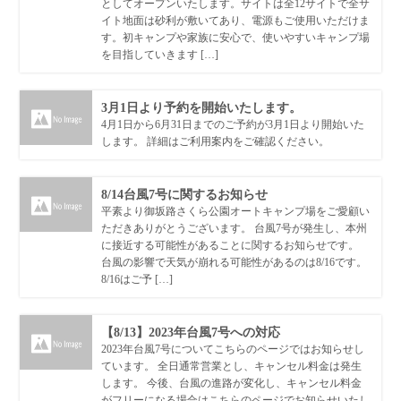
としてオープンいたします。サイトは全12サイトで全サ
イト地面は砂利が敷いてあり、電源もご使用いただけま
す。初キャンプや家族に安心で、使いやすいキャンプ場
を目指していきます […]
3月1日より予約を開始いたします。
4月1日から6月31日までのご予約が3月1日より開始いた
します。 詳細はご利用案内をご確認ください。
8/14台風7号に関するお知らせ
平素より御坂路さくら公園オートキャンプ場をご愛顧い
ただきありがとうございます。 台風7号が発生し、本州
に接近する可能性があることに関するお知らせです。
台風の影響で天気が崩れる可能性があるのは8/16です。
8/16はご予 […]
【8/13】2023年台風7号への対応
2023年台風7号についてこちらのページではお知らせし
ています。 全日通常営業とし、キャンセル料金は発生
します。 今後、台風の進路が変化し、キャンセル料金
がフリーになる場合はこちらのページでお知らせいたし