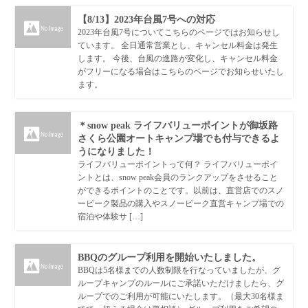
【8/13】2023年台風7号への対応
2023年台風7号についてこちらのページではお知らせし
ています。 全日通常営業とし、キャンセル料金は発生
します。 今後、台風の進路が変化し、キャンセル料金
がフリーになる場合はこちらのページでお知らせいたし
ます。
＊snow peak ライフバリューポイントが御坂路
さくら公園オートキャンプ場でも付与できるよ
うになりました！
ライフバリューポイントって何？ ライフバリューポイ
ントとは、snow peak会員のランクアップをさせること
ができるポイントのことです。以前は、直営店でのスノ
ーピーク製品の購入やスノーピーク直営キャンプ場での
宿泊や体験サ […]
BBQのグループ利用を開始いたしました。
BBQは5名様までの人数制限を行なっていましたが、グ
ループキャンプのルールにご承諾いただけましたら、グ
ループでのご利用が可能にいたします。（最大30名様ま