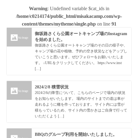
Warning
: Undefined variable $cat_ids in
/home/c0214174/public_html/misakacamp.com/wp-
content/themes/mytheme/single.php
on line
91
御坂路さくら公園オートキャンプ場のInstagram
を始めました。
御坂路さくら公園オートキャンプ場のその日の様子や、
キャンプ場の花や植物、予約の空き状況などをアップし
ていこうと思います。ぜひフォローをお願いいたしま
す。 ↓URLをクリックしてください。 https://www.inst
[…]
2024/2/8 積雪状況
2024/2/6の降雪について、こちらのページで場内の状況
をお知らせいたします。 場内のサイトまでの道は車が
走れるように轍を作っております。 サイト内には雪が
積もっているため、サイト内の雪かきはご自身で行って
いただくよう […]
BBQのグループ利用を開始いたしました。