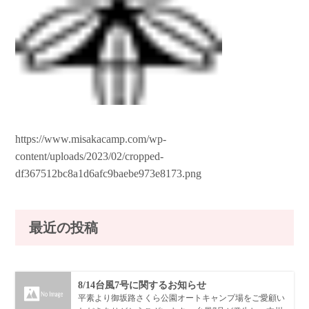
https://www.misakacamp.com/wp-
content/uploads/2023/02/cropped-
df367512bc8a1d6afc9baebe973e8173.png
最近の投稿
8/14台風7号に関するお知らせ
平素より御坂路さくら公園オートキャンプ場をご愛顧い