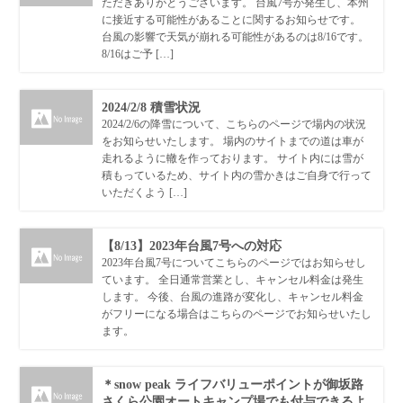
ただきありがとうございます。 台風7号が発生し、本州
に接近する可能性があることに関するお知らせです。
台風の影響で天気が崩れる可能性があるのは8/16です。
8/16はご予 […]
2024/2/8 積雪状況
2024/2/6の降雪について、こちらのページで場内の状況
をお知らせいたします。 場内のサイトまでの道は車が
走れるように轍を作っております。 サイト内には雪が
積もっているため、サイト内の雪かきはご自身で行って
いただくよう […]
【8/13】2023年台風7号への対応
2023年台風7号についてこちらのページではお知らせし
ています。 全日通常営業とし、キャンセル料金は発生
します。 今後、台風の進路が変化し、キャンセル料金
がフリーになる場合はこちらのページでお知らせいたし
ます。
＊snow peak ライフバリューポイントが御坂路
さくら公園オートキャンプ場でも付与できるよ