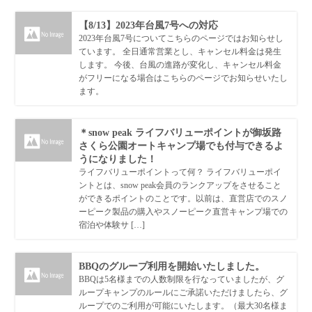
【8/13】2023年台風7号への対応
2023年台風7号についてこちらのページではお知らせし
ています。 全日通常営業とし、キャンセル料金は発生
します。 今後、台風の進路が変化し、キャンセル料金
がフリーになる場合はこちらのページでお知らせいたし
ます。
＊snow peak ライフバリューポイントが御坂路
さくら公園オートキャンプ場でも付与できるよ
うになりました！
ライフバリューポイントって何？ ライフバリューポイ
ントとは、snow peak会員のランクアップをさせること
ができるポイントのことです。以前は、直営店でのスノ
ーピーク製品の購入やスノーピーク直営キャンプ場での
宿泊や体験サ […]
BBQのグループ利用を開始いたしました。
BBQは5名様までの人数制限を行なっていましたが、グ
ループキャンプのルールにご承諾いただけましたら、グ
ループでのご利用が可能にいたします。（最大30名様ま