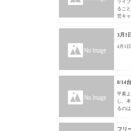
ライフ
ること
営キャ
3月
4月1
8/1
平素よ
し、本
るのは8
フリ