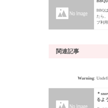
BB
BBQ
たら、
プ利用
関連記事
Warning
: Undef
＊sn
るよ