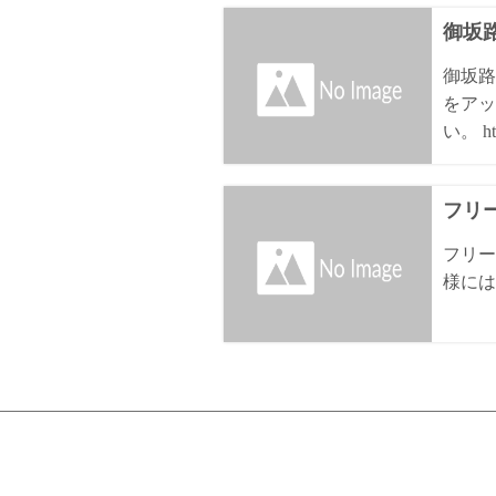
御坂路
御坂路
をアッ
い。 htt
フリ
フリー
様には