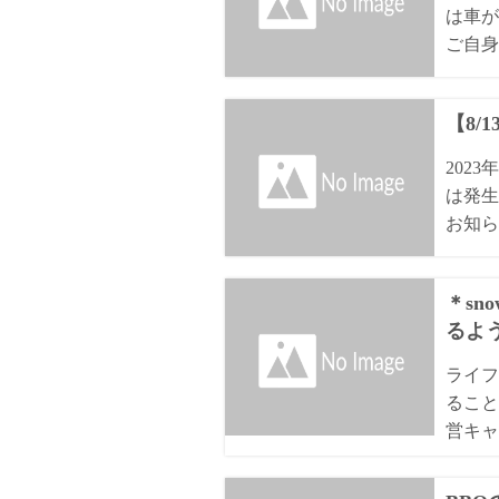
は車が
ご自身
【8/
202
は発生
お知ら
＊sn
るよ
ライフ
ること
営キャ