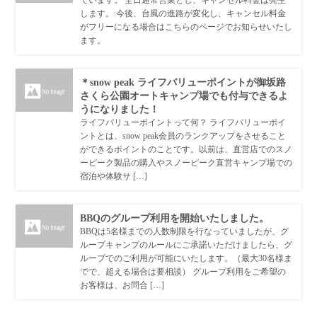
ています。 全日通常営業とし、キャンセル料金は発生
します。 今後、台風の進路が変化し、キャンセル料金
がフリーになる場合はこちらのページでお知らせいたし
ます。
＊snow peak ライフバリューポイントが御坂路
さくら公園オートキャンプ場でも付与できるよ
うになりました！
ライフバリューポイントって何？ ライフバリューポイ
ントとは、snow peak会員のランクアップをさせること
ができるポイントのことです。以前は、直営店でのスノ
ーピーク製品の購入やスノーピーク直営キャンプ場での
宿泊や体験サ […]
BBQのグループ利用を開始いたしました。
BBQは5名様までの人数制限を行なっていましたが、グ
ループキャンプのルールにご承諾いただけましたら、グ
ループでのご利用が可能にいたします。（最大30名様ま
でで、超える場合は要相談） グループ利用をご希望の
お客様は、お問合 […]