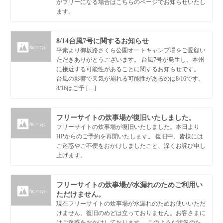
がフリーになる場合はこちらのページでお知らせいたし
ます。
8/14台風7号に関するお知らせ
平素より御坂路さくら公園オートキャンプ場をご愛顧い
ただきありがとうございます。 台風7号が発生し、本州
に接近する可能性があることに関するお知らせです。
台風の影響で天気が崩れる可能性があるのは8/16です。
8/16はご予 […]
フリーサイトの炊事場が復旧いたしました。
フリーサイトの炊事場が復旧いたしました。本日より
HPからのご予約を再開いたします。 復旧中、皆様には
ご迷惑やご不便をおかけしましたこと、深くお詫び申し
上げます。
フリーサイトの炊事場が水漏れのためご利用い
ただけません。
現在フリーサイトの炊事場が水漏れのためお使いいただ
けません。復旧のめどは立っておりません。お客さまに
はご迷惑をおかけしております。 このような状況のた