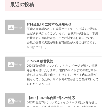
最近の投稿
8/14台風7号に関するお知らせ
平素より御坂路さくら公園オートキャンプ場をご愛顧い
ただきありがとうございます。 台風7号が発生し、本州
に接近する可能性があることに関するお知らせです。
台風の影響で天気が崩れる可能性があるのは8/16です。
8/16はご予 […]
2024/2/8 積雪状況
2024/2/6の降雪について、こちらのページで場内の状況
をお知らせいたします。 場内のサイトまでの道は車が
走れるように轍を作っております。 サイト内には雪が
積もっているため、サイト内の雪かきはご自身で行って
いただくよう […]
【8/13】2023年台風7号への対応
2023年台風7号についてこちらのページではお知らせし