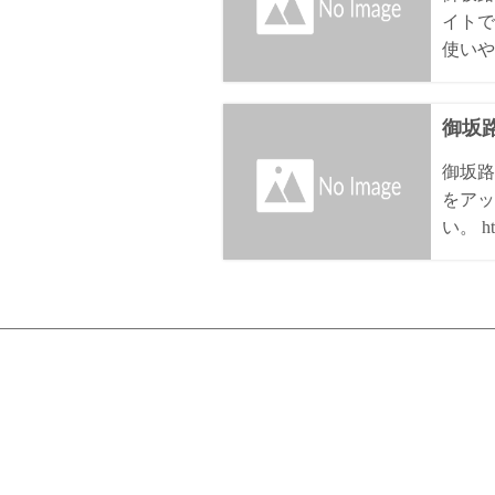
イトで
使いや
御坂路
御坂路
をアッ
い。 htt