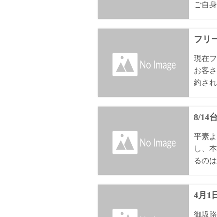
ご自身
フリ
現在フ
お客さ
約され
8/1
平素よ
し、本
るのは8
4月
御坂路