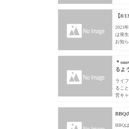
【8/
202
は発生
お知ら
＊sn
るよ
ライフ
ること
営キャ
BB
BBQ