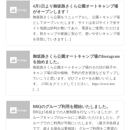
4月1日より御坂路さくら公園オートキャンプ場
がオープンします！
御坂路さくら公園をリニューアルし、公園＋キャンプ場
としてオープンいたします。サイトは全12サイトで全サ
イト地面は砂利が敷いてあり、電源もご使用いただけま
す。初キャンプや家族に安心で、使いやすいキャンプ場
を目指していきます […]
御坂路さくら公園オートキャンプ場のInstagram
を始めました。
御坂路さくら公園オートキャンプ場のその日の様子や、
キャンプ場の花や植物、予約の空き状況などをアップし
ていこうと思います。ぜひフォローをお願いいたしま
す。 ↓URLをクリックしてください。 https://www.inst
[…]
BBQのグループ利用を開始いたしました。
BBQは5名様までの人数制限を行なっていましたが、グ
ループキャンプのルールにご承諾いただけましたら、グ
ループでのご利用が可能にいたします。（最大30名様ま
でで、超える場合は要相談） グループ利用をご希望の