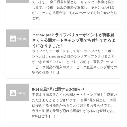
ています。 全日通常営業とし、キャンセル料金は発生
します。 今後、台風の進路が変化し、キャンセル料金
がフリーになる場合はこちらのページでお知らせいたし
ます。
＊snow peak ライフバリューポイントが御坂路
さくら公園オートキャンプ場でも付与できるよ
うになりました！
ライフバリューポイントって何？ ライフバリューポイ
ントとは、snow peak会員のランクアップをさせること
ができるポイントのことです。以前は、直営店でのスノ
ーピーク製品の購入やスノーピーク直営キャンプ場での
宿泊や体験サ […]
8/14台風7号に関するお知らせ
平素より御坂路さくら公園オートキャンプ場をご愛顧い
ただきありがとうございます。 台風7号が発生し、本州
に接近する可能性があることに関するお知らせです。
台風の影響で天気が崩れる可能性があるのは8/16です。
8/16はご予 […]