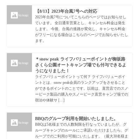
【8/13】2023年台風7号への対応
2023年台風7号についてこちらのページではお知らせし
ています。 全日通常営業とし、キャンセル料金は発生
します。 今後、台風の進路が変化し、キャンセル料金
がフリーになる場合はこちらのページでお知らせいたし
ます。
＊snow peak ライフバリューポイントが御坂路
さくら公園オートキャンプ場でも付与できるよ
うになりました！
ライフバリューポイントって何？ ライフバリューポイ
ントとは、snow peak会員のランクアップをさせること
ができるポイントのことです。以前は、直営店でのスノ
ーピーク製品の購入やスノーピーク直営キャンプ場での
宿泊や体験サ […]
BBQのグループ利用を開始いたしました。
BBQは5名様までの人数制限を行なっていましたが、グ
ループキャンプのルールにご承諾いただけましたら、グ
ループでのご利用が可能にいたします。（最大30名様ま