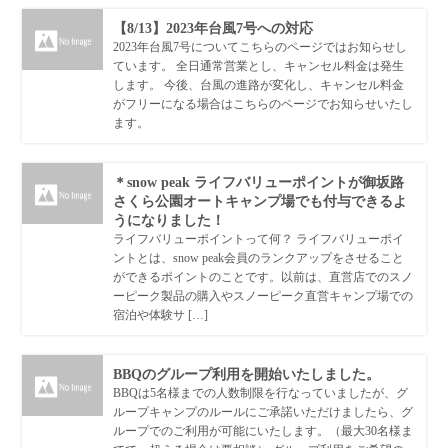
【8/13】2023年台風7号への対応
2023年台風7号についてこちらのページではお知らせし
ています。 全日通常営業とし、キャンセル料金は発生
します。 今後、台風の進路が変化し、キャンセル料金
がフリーになる場合はこちらのページでお知らせいたし
ます。
＊snow peak ライフバリューポイントが御坂路
さくら公園オートキャンプ場でも付与できるよ
うになりました！
ライフバリューポイントって何？ ライフバリューポイ
ントとは、snow peak会員のランクアップをさせること
ができるポイントのことです。以前は、直営店でのスノ
ーピーク製品の購入やスノーピーク直営キャンプ場での
宿泊や体験サ […]
BBQのグループ利用を開始いたしました。
BBQは5名様までの人数制限を行なっていましたが、グ
ループキャンプのルールにご承諾いただけましたら、グ
ループでのご利用が可能にいたします。（最大30名様ま