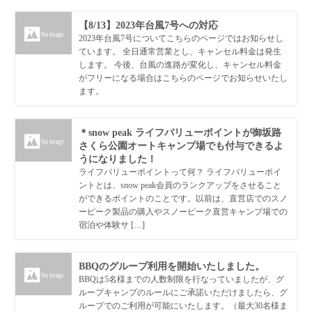
【8/13】2023年台風7号への対応
2023年台風7号についてこちらのページではお知らせし
ています。 全日通常営業とし、キャンセル料金は発生
します。 今後、台風の進路が変化し、キャンセル料金
がフリーになる場合はこちらのページでお知らせいたし
ます。
＊snow peak ライフバリューポイントが御坂路
さくら公園オートキャンプ場でも付与できるよ
うになりました！
ライフバリューポイントって何？ ライフバリューポイ
ントとは、snow peak会員のランクアップをさせること
ができるポイントのことです。以前は、直営店でのスノ
ーピーク製品の購入やスノーピーク直営キャンプ場での
宿泊や体験サ […]
BBQのグループ利用を開始いたしました。
BBQは5名様までの人数制限を行なっていましたが、グ
ループキャンプのルールにご承諾いただけましたら、グ
ループでのご利用が可能にいたします。（最大30名様ま