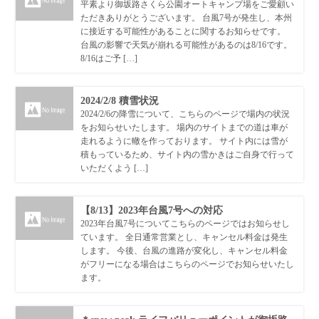
平素より御坂路さくら公園オートキャンプ場をご愛顧い
ただきありがとうございます。 台風7号が発生し、本州
に接近する可能性があることに関するお知らせです。
台風の影響で天気が崩れる可能性があるのは8/16です。
8/16はご予 […]
2024/2/8 積雪状況
2024/2/6の降雪について、こちらのページで場内の状況
をお知らせいたします。 場内のサイトまでの道は車が
走れるように轍を作っております。 サイト内には雪が
積もっているため、サイト内の雪かきはご自身で行って
いただくよう […]
【8/13】2023年台風7号への対応
2023年台風7号についてこちらのページではお知らせし
ています。 全日通常営業とし、キャンセル料金は発生
します。 今後、台風の進路が変化し、キャンセル料金
がフリーになる場合はこちらのページでお知らせいたし
ます。