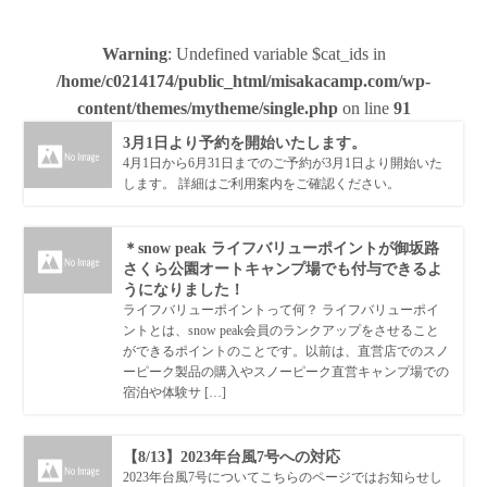
Warning
: Undefined variable $cat_ids in
/home/c0214174/public_html/misakacamp.com/wp-
content/themes/mytheme/single.php
on line
91
3月1日より予約を開始いたします。
4月1日から6月31日までのご予約が3月1日より開始いた
します。 詳細はご利用案内をご確認ください。
＊snow peak ライフバリューポイントが御坂路
さくら公園オートキャンプ場でも付与できるよ
うになりました！
ライフバリューポイントって何？ ライフバリューポイ
ントとは、snow peak会員のランクアップをさせること
ができるポイントのことです。以前は、直営店でのスノ
ーピーク製品の購入やスノーピーク直営キャンプ場での
宿泊や体験サ […]
【8/13】2023年台風7号への対応
2023年台風7号についてこちらのページではお知らせし