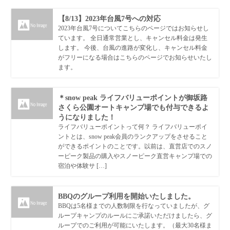
【8/13】2023年台風7号への対応
2023年台風7号についてこちらのページではお知らせし
ています。 全日通常営業とし、キャンセル料金は発生
します。 今後、台風の進路が変化し、キャンセル料金
がフリーになる場合はこちらのページでお知らせいたし
ます。
＊snow peak ライフバリューポイントが御坂路
さくら公園オートキャンプ場でも付与できるよ
うになりました！
ライフバリューポイントって何？ ライフバリューポイ
ントとは、snow peak会員のランクアップをさせること
ができるポイントのことです。以前は、直営店でのスノ
ーピーク製品の購入やスノーピーク直営キャンプ場での
宿泊や体験サ […]
BBQのグループ利用を開始いたしました。
BBQは5名様までの人数制限を行なっていましたが、グ
ループキャンプのルールにご承諾いただけましたら、グ
ループでのご利用が可能にいたします。（最大30名様ま