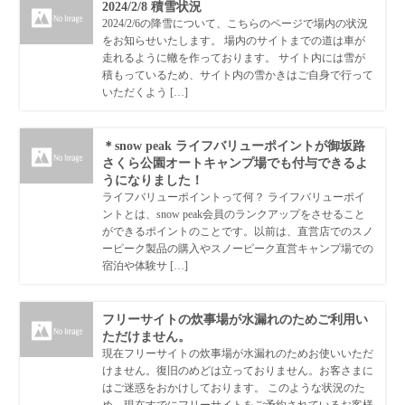
2024/2/8 積雪状況
2024/2/6の降雪について、こちらのページで場内の状況
をお知らせいたします。 場内のサイトまでの道は車が
走れるように轍を作っております。 サイト内には雪が
積もっているため、サイト内の雪かきはご自身で行って
いただくよう […]
＊snow peak ライフバリューポイントが御坂路
さくら公園オートキャンプ場でも付与できるよ
うになりました！
ライフバリューポイントって何？ ライフバリューポイ
ントとは、snow peak会員のランクアップをさせること
ができるポイントのことです。以前は、直営店でのスノ
ーピーク製品の購入やスノーピーク直営キャンプ場での
宿泊や体験サ […]
フリーサイトの炊事場が水漏れのためご利用い
ただけません。
現在フリーサイトの炊事場が水漏れのためお使いいただ
けません。復旧のめどは立っておりません。お客さまに
はご迷惑をおかけしております。 このような状況のた