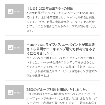
【8/13】2023年台風7号への対応
2023年台風7号についてこちらのページではお知らせし
ています。 全日通常営業とし、キャンセル料金は発生
します。 今後、台風の進路が変化し、キャンセル料金
がフリーになる場合はこちらのページでお知らせいたし
ます。
＊snow peak ライフバリューポイントが御坂路
さくら公園オートキャンプ場でも付与できるよ
うになりました！
ライフバリューポイントって何？ ライフバリューポイ
ントとは、snow peak会員のランクアップをさせること
ができるポイントのことです。以前は、直営店でのスノ
ーピーク製品の購入やスノーピーク直営キャンプ場での
宿泊や体験サ […]
BBQのグループ利用を開始いたしました。
BBQは5名様までの人数制限を行なっていましたが、グ
ループキャンプのルールにご承諾いただけましたら、グ
ループでのご利用が可能にいたします。（最大30名様ま