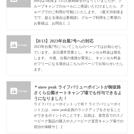
BBQは5名様までの人数制限を行なっていましたが、グ
ループキャンプのルールにご承諾いただけましたら、グ
ループでのご利用が可能にいたします。（最大30名様ま
でで、超える場合は要相談） グループ利用をご希望の
お客様は、お問合 […]
【8/13】2023年台風7号への対応
2023年台風7号についてこちらのページではお知らせし
ています。 全日通常営業とし、キャンセル料金は発生
します。 今後、台風の進路が変化し、キャンセル料金
がフリーになる場合はこちらのページでお知らせいたし
ます。
＊snow peak ライフバリューポイントが御坂路
さくら公園オートキャンプ場でも付与できるよ
うになりました！
ライフバリューポイントって何？ ライフバリューポイ
ントとは、snow peak会員のランクアップをさせること
ができるポイントのことです。以前は、直営店でのスノ
ーピーク製品の購入やスノーピーク直営キャンプ場での
宿泊や体験サ […]