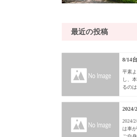
最近の投稿
8/1
平素よ
し、本
るのは8
2024
202
は車が
ご自身