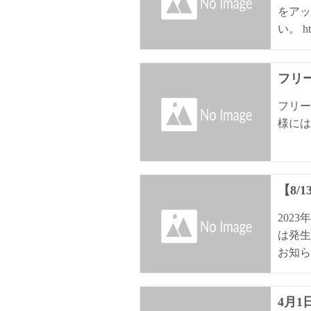
をアッ
い。 htt
フリ
フリー
様には
【8/
202
は発生
お知ら
4月