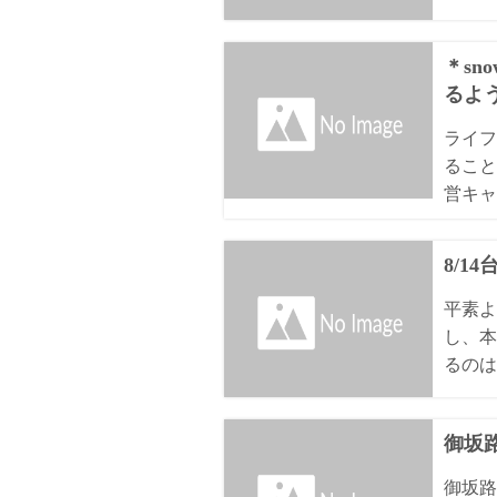
＊sn
るよ
ライフ
ること
営キャ
8/1
平素よ
し、本
るのは8
御坂路
御坂路