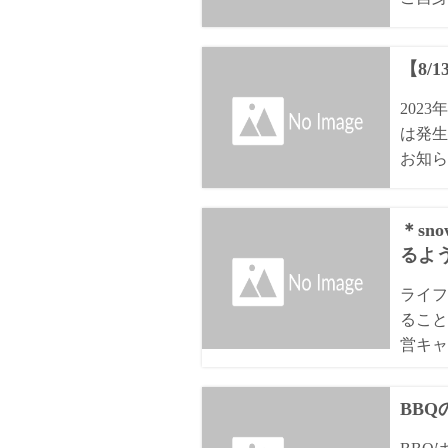
【8/
202
は発生
お知ら
＊sn
るよ
ライフ
ること
営キャ
BB