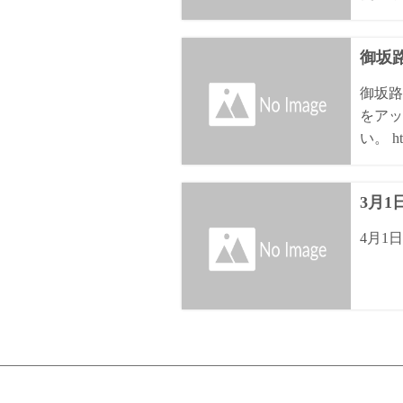
御坂路
御坂路
をアッ
い。 htt
3月
4月1