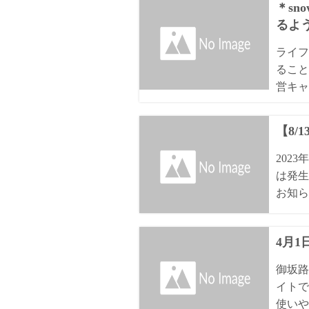
＊sn
るよ
ライフ
ること
営キャ
【8/
202
は発生
お知ら
4月
御坂路
イトで
使いや