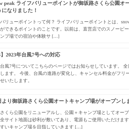
ow peak ライフバリューポイントが御坂路さくら公園
うになりました！
バリューポイントって何？ ライフバリューポイントとは、snow
ができるポイントのことです。以前は、直営店でのスノーピー
ンプ場での宿泊や体験サ […]
13】2023年台風7号への対応
3年台風7号についてこちらのページではお知らせしています。 
します。 今後、台風の進路が変化し、キャンセル料金がフリ
せいたします。
1日より御坂路さくら公園オートキャンプ場がオープンし
さくら公園をリニューアルし、公園＋キャンプ場としてオープ
全サイト地面は砂利が敷いてあり、電源もご使用いただけます
すいキャンプ場を目指していきます […]