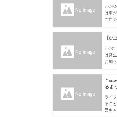
202
は車が
ご自身
【8/
202
は発生
お知ら
＊sn
るよ
ライフ
ること
営キャ